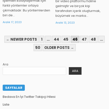
işlemleri kolaylaştırmak için
bir video platformu haline
farklı yöntemler ortaya
gelmiştir ve birçok kişi
çıkmaktadır. Bu yöntemlerden
tarafından içerik oluşturmak,
biri de…
büyümek ve marka…
Aralık 17, 2023
Aralık 13, 2023
YAZI
← NEWER POSTS
1
…
44
45
46
47
48
…
SAYFALAMASI
50
OLDER POSTS →
Ara
ARA
SAYFALAR
Bedava En İyi Twitter Takipçi Hilesi
Liste