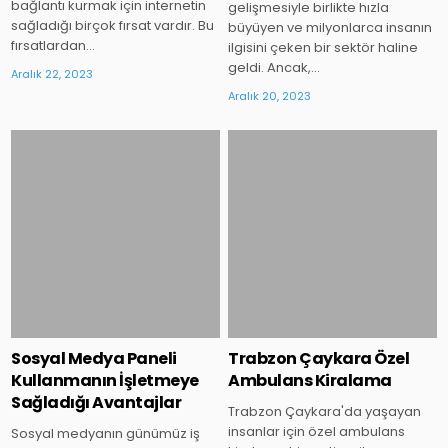
bağlantı kurmak için internetin
gelişmesiyle birlikte hızla
sağladığı birçok fırsat vardır. Bu
büyüyen ve milyonlarca insanın
fırsatlardan…
ilgisini çeken bir sektör haline
geldi. Ancak,…
Aralık 22, 2023
Aralık 20, 2023
Posted
Posted
in
in
Sosyal Medya Paneli
Trabzon Çaykara Özel
Kullanmanın İşletmeye
Ambulans Kiralama
Sağladığı Avantajlar
Trabzon Çaykara'da yaşayan
insanlar için özel ambulans
Sosyal medyanın günümüz iş