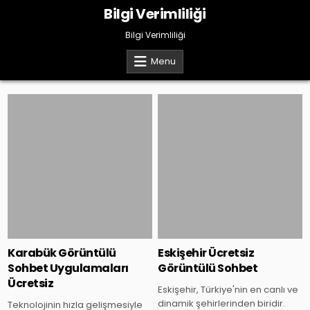
Skip
Bilgi Verimliliği
to
content
Bilgi Verimliliği
Menu
Posted
Posted
in
in
Karabük Görüntülü
Eskişehir Ücretsiz
Sohbet Uygulamaları
Görüntülü Sohbet
Ücretsiz
Eskişehir, Türkiye'nin en canlı ve
dinamik şehirlerinden biridir.
Teknolojinin hızla gelişmesiyle