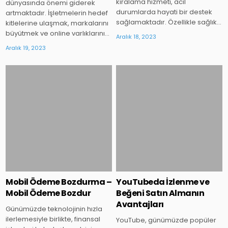
kiralama hizmeti, acil
dünyasında önemi giderek
durumlarda hayati bir destek
artmaktadır. İşletmelerin hedef
sağlamaktadır. Özellikle sağlık…
kitlelerine ulaşmak, markalarını
büyütmek ve online varlıklarını…
Aralık 18, 2023
Aralık 19, 2023
Posted
Posted
in
in
Mobil Ödeme Bozdurma –
YouTubeda İzlenme ve
Mobil Ödeme Bozdur
Beğeni Satın Almanın
Avantajları
Günümüzde teknolojinin hızla
ilerlemesiyle birlikte, finansal
YouTube, günümüzde popüler