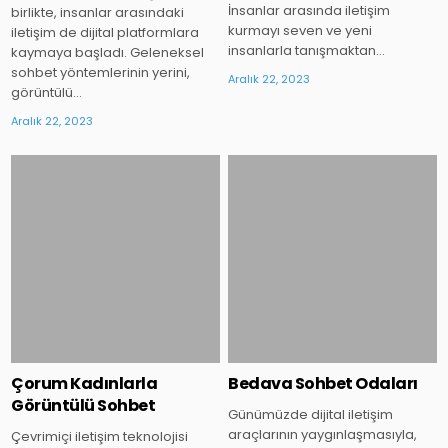
İnsanlar arasında iletişim
birlikte, insanlar arasındaki
kurmayı seven ve yeni
iletişim de dijital platformlara
insanlarla tanışmaktan…
kaymaya başladı. Geleneksel
sohbet yöntemlerinin yerini,
Aralık 22, 2023
görüntülü…
Aralık 22, 2023
Posted
Posted
in
in
Çorum Kadınlarla
Bedava Sohbet Odaları
Görüntülü Sohbet
Günümüzde dijital iletişim
araçlarının yaygınlaşmasıyla,
Çevrimiçi iletişim teknolojisi