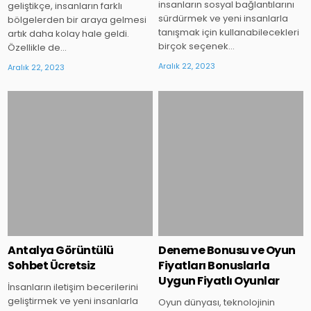
insanların sosyal bağlantılarını
geliştikçe, insanların farklı
sürdürmek ve yeni insanlarla
bölgelerden bir araya gelmesi
tanışmak için kullanabilecekleri
artık daha kolay hale geldi.
birçok seçenek…
Özellikle de…
Aralık 22, 2023
Aralık 22, 2023
Posted
Posted
in
in
Antalya Görüntülü
Deneme Bonusu ve Oyun
Sohbet Ücretsiz
Fiyatları Bonuslarla
Uygun Fiyatlı Oyunlar
İnsanların iletişim becerilerini
geliştirmek ve yeni insanlarla
Oyun dünyası, teknolojinin