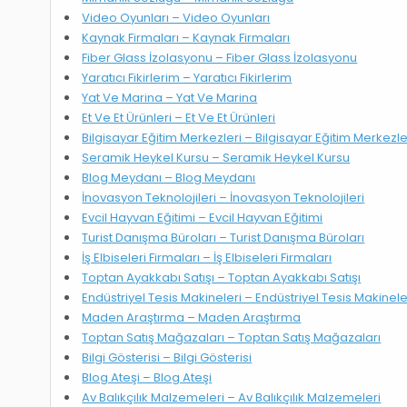
Video Oyunları – Video Oyunları
Kaynak Firmaları – Kaynak Firmaları
Fiber Glass İzolasyonu – Fiber Glass İzolasyonu
Yaratıcı Fikirlerim – Yaratıcı Fikirlerim
Yat Ve Marina – Yat Ve Marina
Et Ve Et Ürünleri – Et Ve Et Ürünleri
Bilgisayar Eğitim Merkezleri – Bilgisayar Eğitim Merkezle
Seramik Heykel Kursu – Seramik Heykel Kursu
Blog Meydanı – Blog Meydanı
İnovasyon Teknolojileri – İnovasyon Teknolojileri
Evcil Hayvan Eğitimi – Evcil Hayvan Eğitimi
Turist Danışma Büroları – Turist Danışma Büroları
İş Elbiseleri Firmaları – İş Elbiseleri Firmaları
Toptan Ayakkabı Satışı – Toptan Ayakkabı Satışı
Endüstriyel Tesis Makineleri – Endüstriyel Tesis Makinele
Maden Araştırma – Maden Araştırma
Toptan Satış Mağazaları – Toptan Satış Mağazaları
Bilgi Gösterisi – Bilgi Gösterisi
Blog Ateşi – Blog Ateşi
Av Balıkçılık Malzemeleri – Av Balıkçılık Malzemeleri