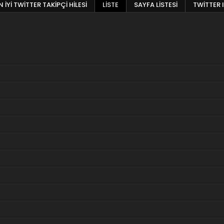
 İYI TWITTER TAKIPÇI HILESI
LISTE
SAYFA LISTESI
TWITTER