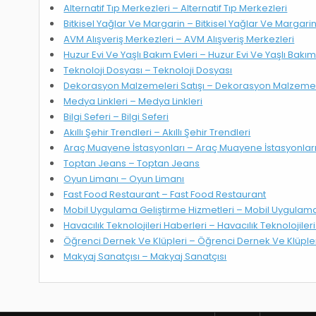
Alternatif Tıp Merkezleri – Alternatif Tıp Merkezleri
Bitkisel Yağlar Ve Margarin – Bitkisel Yağlar Ve Margari
AVM Alışveriş Merkezleri – AVM Alışveriş Merkezleri
Huzur Evi Ve Yaşlı Bakım Evleri – Huzur Evi Ve Yaşlı Bakım
Teknoloji Dosyası – Teknoloji Dosyası
Dekorasyon Malzemeleri Satışı – Dekorasyon Malzemele
Medya Linkleri – Medya Linkleri
Bilgi Seferi – Bilgi Seferi
Akıllı Şehir Trendleri – Akıllı Şehir Trendleri
Araç Muayene İstasyonları – Araç Muayene İstasyonlar
Toptan Jeans – Toptan Jeans
Oyun Limanı – Oyun Limanı
Fast Food Restaurant – Fast Food Restaurant
Mobil Uygulama Geliştirme Hizmetleri – Mobil Uygulama
Havacılık Teknolojileri Haberleri – Havacılık Teknolojiler
Öğrenci Dernek Ve Klüpleri – Öğrenci Dernek Ve Klüple
Makyaj Sanatçısı – Makyaj Sanatçısı