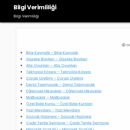
Skip
Bilgi Verimliliği
to
content
Bilgi Verimliliği
a
Bilgi Kaynağı – Bilgi Kaynağı
Gazete Bayileri – Gazete Bayileri
Atış Oyunları – Atış Oyunları
Teknoloji Köşesi – Teknoloji Köşesi
Çorap Üretimi – Çorap Üretimi
Deniz Taşımacılık – Deniz Taşımacılık
Eğlenceli Hikayeler – Eğlenceli Hikayeler
Matbaalar – Matbaalar
Özel Bale Kursu – Özel Bale Kursları
Yazı Meydanı – Yazı Meydanı
Sözcük Hazinesi – Sözcük Hazinesi
Çadır Tente Şemsiye – Çadır Tente Şemsiye
Mimarlık Sözlüğü – Mimarlık Sözlüğü