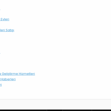
n
 Evleri
ri Satışı
ı
 Geliştirme Hizmetleri
i Haberleri
ri