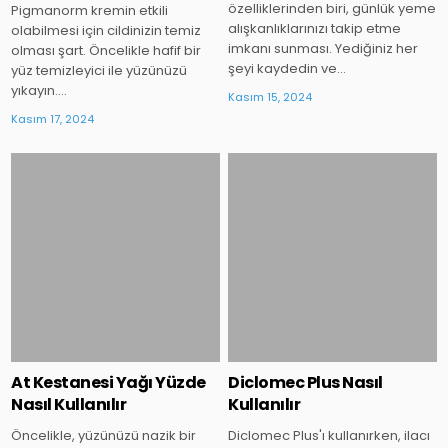
özelliklerinden biri, günlük yeme
Pigmanorm kremin etkili
alışkanlıklarınızı takip etme
olabilmesi için cildinizin temiz
imkanı sunması. Yediğiniz her
olması şart. Öncelikle hafif bir
şeyi kaydedin ve…
yüz temizleyici ile yüzünüzü
yıkayın….
Kasım 15, 2024
Kasım 17, 2024
Posted
Posted
in
in
At Kestanesi Yağı Yüzde
Diclomec Plus Nasıl
Nasıl Kullanılır
Kullanılır
Öncelikle, yüzünüzü nazik bir
Diclomec Plus'ı kullanırken, ilacı