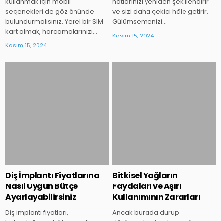
kullanmak için mobil
hatlarınızı yeniden şekillendirir
seçenekleri de göz önünde
ve sizi daha çekici hâle getirir.
bulundurmalısınız. Yerel bir SIM
Gülümsemenizi…
kart almak, harcamalarınızı…
Kasım 15, 2024
Kasım 15, 2024
Posted
Posted
in
in
Diş İmplantı Fiyatlarına
Bitkisel Yağların
Nasıl Uygun Bütçe
Faydaları ve Aşırı
Ayarlayabilirsiniz
Kullanımının Zararları
Diş implantı fiyatları,
Ancak burada durup