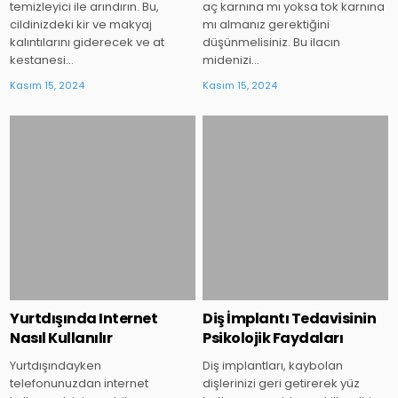
temizleyici ile arındırın. Bu,
aç karnına mı yoksa tok karnına
cildinizdeki kir ve makyaj
mı almanız gerektiğini
kalıntılarını giderecek ve at
düşünmelisiniz. Bu ilacın
kestanesi…
midenizi…
Kasım 15, 2024
Kasım 15, 2024
Posted
Posted
in
in
Yurtdışında Internet
Diş İmplantı Tedavisinin
Nasıl Kullanılır
Psikolojik Faydaları
Yurtdışındayken
Diş implantları, kaybolan
telefonunuzdan internet
dişlerinizi geri getirerek yüz