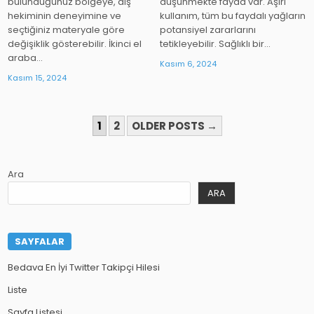
bulunduğunuz bölgeye, diş
düşünmekte fayda var. Aşırı
hekiminin deneyimine ve
kullanım, tüm bu faydalı yağların
seçtiğiniz materyale göre
potansiyel zararlarını
değişiklik gösterebilir. İkinci el
tetikleyebilir. Sağlıklı bir…
araba…
Kasım 6, 2024
Kasım 15, 2024
YAZI
1
2
OLDER POSTS →
SAYFALAMASI
Ara
ARA
SAYFALAR
Bedava En İyi Twitter Takipçi Hilesi
Liste
Sayfa Listesi