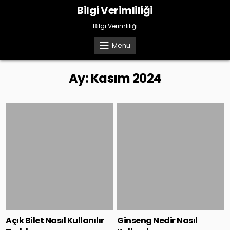
Skip
Bilgi Verimliliği
to
content
Bilgi Verimliliği
Menu
Ay:
Kasım 2024
Posted
Posted
in
in
Açık Bilet Nasıl Kullanılır
Ginseng Nedir Nasıl