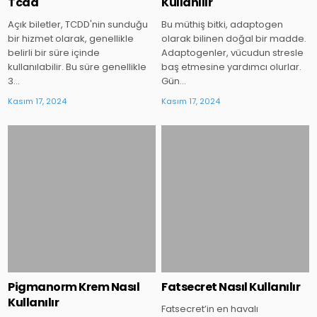
Tcdd
Kullanılır
Açık biletler, TCDD'nin sunduğu
Bu müthiş bitki, adaptogen
bir hizmet olarak, genellikle
olarak bilinen doğal bir madde.
belirli bir süre içinde
Adaptogenler, vücudun stresle
kullanılabilir. Bu süre genellikle
baş etmesine yardımcı olurlar.
3…
Gün…
Kasım 17, 2024
Kasım 17, 2024
Posted
Posted
in
in
Pigmanorm Krem Nasıl
Fatsecret Nasıl Kullanılır
Kullanılır
Fatsecret’in en havalı