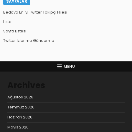
SAYFALAR
Bedava En İyi Twitter Takipçi Hilesi
Liste
Sayfa Listesi
Twitter Izlenme Gönderme
MENU
Archives
Ağustos 2026
Temmuz 2026
Haziran 2026
Mayıs 2026