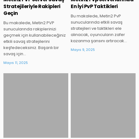
Stratejileriyle Rakipleri
En İyi PvP Taktikleri
Geçin
Bu makalede, Metin2 PvP
sunucularında etkili savaş
Bu makalede, Metin2 PVP
stratejileri ve taktikleri ele
sunucularında rakiplerinizi
alınacak, oyuncuların zafer
geçmek için kullanabileceğiniz
kazanma şansını artıracak…
etkili savaş stratejilerini
keşfedeceksiniz. Başarılı bir
Mayıs 9, 2025
savaş için…
Mayıs 11, 2025
Posted
Posted
in
in