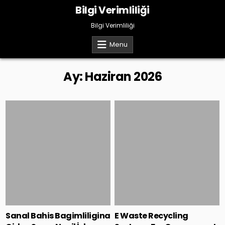
Skip
Bilgi Verimliliği
to
content
Bilgi Verimliliği
Menu
Ay:
Haziran 2026
Posted
Posted
in
in
Sanal Bahis Bagimliligina
E Waste Recycling