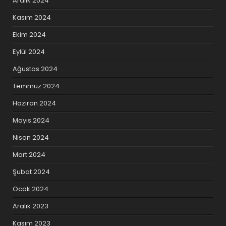
Aralık 2024
Kasım 2024
Ekim 2024
Eylül 2024
Ağustos 2024
Temmuz 2024
Haziran 2024
Mayıs 2024
Nisan 2024
Mart 2024
Şubat 2024
Ocak 2024
Aralık 2023
Kasım 2023