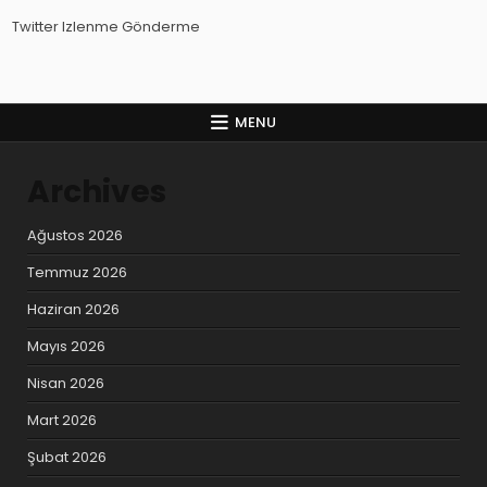
Twitter Izlenme Gönderme
MENU
Archives
Ağustos 2026
Temmuz 2026
Haziran 2026
Mayıs 2026
Nisan 2026
Mart 2026
Şubat 2026