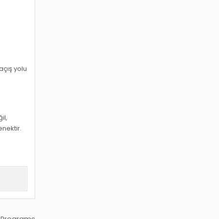
açış yolu
i
il,
nektir.