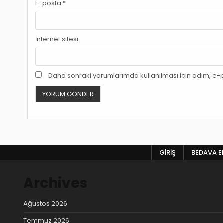
E-posta
*
İnternet sitesi
Daha sonraki yorumlarımda kullanılması için adım, e-p
GIRIŞ
BEDAVA EN
Archives
Ağustos 2026
Temmuz 2026