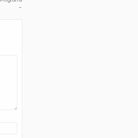
 Programs
→