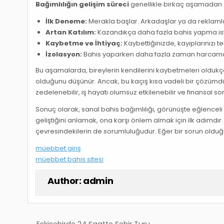
Bağımlılığın gelişim süreci
genellikle birkaç aşamadan 
İlk Deneme:
Merakla başlar. Arkadaşlar ya da reklamla
Artan Katılım:
Kazandıkça daha fazla bahis yapma ist
Kaybetme ve İhtiyaç:
Kaybettiğinizde, kayıplarınızı te
İzolasyon:
Bahis yaparken daha fazla zaman harcamaya ba
Bu aşamalarda, bireylerin kendilerini kaybetmeleri oldukça 
olduğunu düşünür. Ancak, bu kaçış kısa vadeli bir çözümdür
zedelenebilir, iş hayatı olumsuz etkilenebilir ve finansal so
Sonuç olarak, sanal bahis bağımlılığı, görünüşte eğlenceli bi
geliştiğini anlamak, ona karşı önlem almak için ilk adımdır
çevresindekilerin de sorumluluğudur. Eğer bir sorun oldu
müebbet giriş
müebbet bahis sitesi
Author:
admin