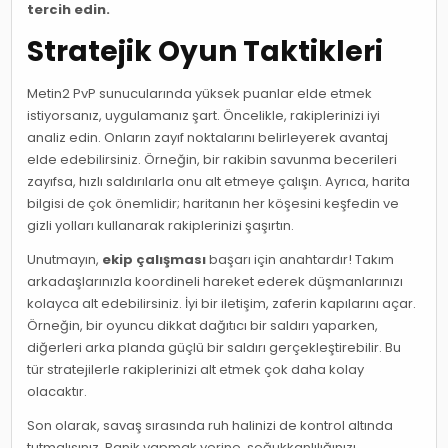
tercih edin.
Stratejik Oyun Taktikleri
Metin2 PvP sunucularında yüksek puanlar elde etmek
istiyorsanız, uygulamanız şart. Öncelikle, rakiplerinizi iyi
analiz edin. Onların zayıf noktalarını belirleyerek avantaj
elde edebilirsiniz. Örneğin, bir rakibin savunma becerileri
zayıfsa, hızlı saldırılarla onu alt etmeye çalışın. Ayrıca, harita
bilgisi de çok önemlidir; haritanın her köşesini keşfedin ve
gizli yolları kullanarak rakiplerinizi şaşırtın.
Unutmayın,
ekip çalışması
başarı için anahtardır! Takım
arkadaşlarınızla koordineli hareket ederek düşmanlarınızı
kolayca alt edebilirsiniz. İyi bir iletişim, zaferin kapılarını açar.
Örneğin, bir oyuncu dikkat dağıtıcı bir saldırı yaparken,
diğerleri arka planda güçlü bir saldırı gerçekleştirebilir. Bu
tür stratejilerle rakiplerinizi alt etmek çok daha kolay
olacaktır.
Son olarak, savaş sırasında ruh halinizi de kontrol altında
tutmalısınız. Panik yapmak yerine, soğukkanlılığınızı