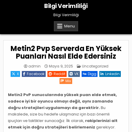
Skip
Bilgi Verimliliği
to
content
Bilgi Verimliliği
Menu
Metin2 Pvp Serverda En Yüksek
Puanları Nasıl Elde Edersiniz
Posted
admin
Mayıs 9, 2025
Uncategorized
in
X
Facebook
Reddit
VK
Digg
Linkedin
Mix
Metin2 PvP sunucularında yüksek puan elde etmek,
sadece iyi bir oyuncu olmayı değil, aynı zamanda
doğru stratejileri uygulamayı da gerektirir.
Bu
makalede, size bu hedefe ulaşmanız için bazı önemli
ipuçları ve taktikler sunacağız. İlk olarak,
rakiplerinizi alt
etmek için doğru stratejileri belirlemeniz
gerekiyor.