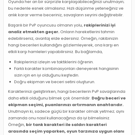
Oyunda her an bir sürprizle karşılaşabileceğinizi unutmayın;
bu nedenle esnek olmalısınız. Hızlı düşünme yeteneğiniz ve
anlık karar verme beceriniz, savaşların seyrini değiştirebilir.
Başarılı bir PvP oyuncusu olmanın yolu,
rakiplerinizi iyi
analiz etmekten geçer.
Onların hareketlerini tahmin
edebilirseniz, avantaj elde edersiniz. Örneğin, rakibinizin
hangi becerileri kullandığını gözlemleyerek, ona karşı en
etkili karşı hamleleri yapabilirsiniz. Bu bağlamda,
Rakiplerinizi izleyin ve taktiklerini öğrenin.
Farklı karakter kombinasyonları deneyerek hangisinin
sizin için en iyi olduğunu keşfedin.
Doğru ekipman ve beceri setini oluşturun.
Karakterinizi geliştirirken, hangi becerilerin PvP savaşlarında
daha etkili olduğunu bilmek çok önemlidir.
Doğru beceri ve
ekipman seçimi, puanlarınızı artırmanın anahtarıdır.
Unutmayın ki, sadece güçlü bir karakter olmak yetmez; aynı
zamanda onu nasıl kullanacağınızı da iyi bilmelisiniz.
Örneğin,
bir tank karakteri ile saldırı karakteri
arasında seçim yaparken, oyun tarzınıza uygun olanı