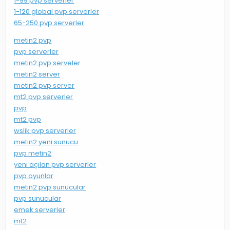
1-99 pvp serverler
1-120 global pvp serverler
65-250 pvp serverler
metin2 pvp
pvp serverler
metin2 pvp serveler
metin2 server
metin2 pvp server
mt2 pvp serverler
pvp
mt2 pvp
wslik pvp serverler
metin2 yeni sunucu
pvp metin2
yeni açılan pvp serverler
pvp oyunlar
metin2 pvp sunucular
pvp sunucular
emek serverler
mt2