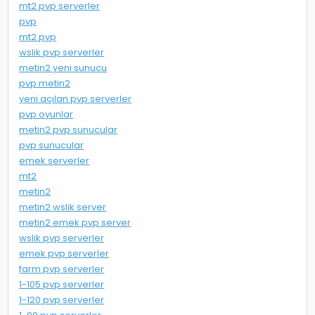
mt2 pvp serverler
pvp
mt2 pvp
wslik pvp serverler
metin2 yeni sunucu
pvp metin2
yeni açılan pvp serverler
pvp oyunlar
metin2 pvp sunucular
pvp sunucular
emek serverler
mt2
metin2
metin2 wslik server
metin2 emek pvp server
wslik pvp serverler
emek pvp serverler
farm pvp serverler
1-105 pvp serverler
1-120 pvp serverler