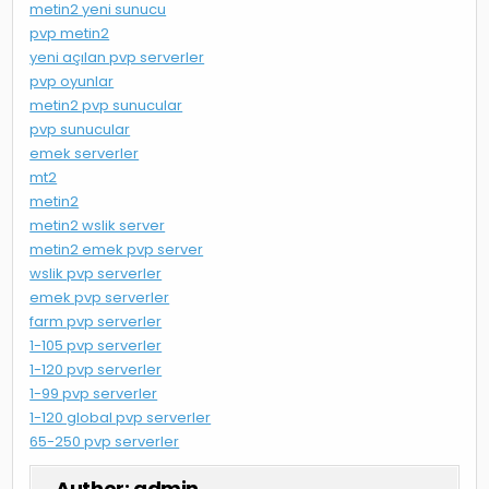
metin2 yeni sunucu
pvp metin2
yeni açılan pvp serverler
pvp oyunlar
metin2 pvp sunucular
pvp sunucular
emek serverler
mt2
metin2
metin2 wslik server
metin2 emek pvp server
wslik pvp serverler
emek pvp serverler
farm pvp serverler
1-105 pvp serverler
1-120 pvp serverler
1-99 pvp serverler
1-120 global pvp serverler
65-250 pvp serverler
Author:
admin