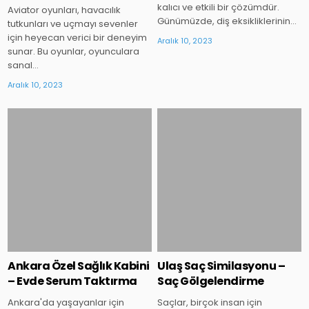
kalıcı ve etkili bir çözümdür.
Aviator oyunları, havacılık
Günümüzde, diş eksikliklerinin…
tutkunları ve uçmayı sevenler
için heyecan verici bir deneyim
Aralık 10, 2023
sunar. Bu oyunlar, oyunculara
sanal…
Aralık 10, 2023
Posted
Posted
in
in
Ankara Özel Sağlık Kabini
Ulaş Saç Similasyonu –
– Evde Serum Taktırma
Saç Gölgelendirme
Ankara'da yaşayanlar için
Saçlar, birçok insan için