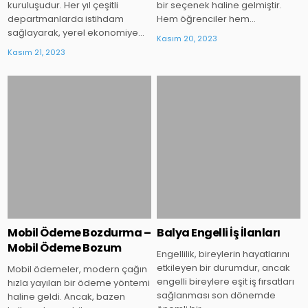
kuruluşudur. Her yıl çeşitli
bir seçenek haline gelmiştir.
departmanlarda istihdam
Hem öğrenciler hem…
sağlayarak, yerel ekonomiye…
Kasım 20, 2023
Kasım 21, 2023
Posted
Posted
in
in
Mobil Ödeme Bozdurma –
Balya Engelli İş İlanları
Mobil Ödeme Bozum
Engellilik, bireylerin hayatlarını
etkileyen bir durumdur, ancak
Mobil ödemeler, modern çağın
engelli bireylere eşit iş fırsatları
hızla yayılan bir ödeme yöntemi
sağlanması son dönemde
haline geldi. Ancak, bazen