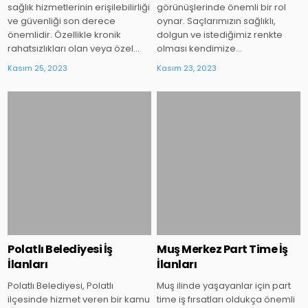
sağlık hizmetlerinin erişilebilirliği
görünüşlerinde önemli bir rol
ve güvenliği son derece
oynar. Saçlarımızın sağlıklı,
önemlidir. Özellikle kronik
dolgun ve istediğimiz renkte
rahatsızlıkları olan veya özel…
olması kendimize…
Kasım 25, 2023
Kasım 23, 2023
Posted
Posted
in
in
Polatlı Belediyesi İş
Muş Merkez Part Time İş
İlanları
İlanları
Polatlı Belediyesi, Polatlı
Muş ilinde yaşayanlar için part
ilçesinde hizmet veren bir kamu
time iş fırsatları oldukça önemli