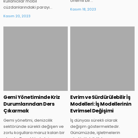
önemli bir…
kullanıcılar mobil
cüzdanlarındaki parayı…
Kasım 18, 2023
Kasım 20, 2023
Posted
Posted
in
in
Gemi Yönetiminde Kriz
Evrim ve Sürdürülebilir İş
Durumlarından Ders
Modelleri: İş Modellerinin
Çıkarmak
Evrimsel Değişimi
Gemi yönetimi, denizcilik
İş dünyası sürekli olarak
sektöründe sürekli değişen ve
değişim göstermektedir.
zorlu koşullara maruz kalan bir
Günümüzde, işletmelerin