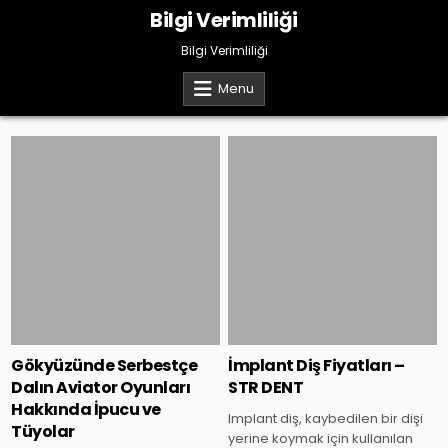
Skip
Bilgi Verimliliği
to
content
Bilgi Verimliliği
Menu
Posted
Posted
in
in
Gökyüzünde Serbestçe
İmplant Diş Fiyatları –
Dalın Aviator Oyunları
STR DENT
Hakkında İpucu ve
Implant diş, kaybedilen bir dişi
Tüyolar
yerine koymak için kullanılan