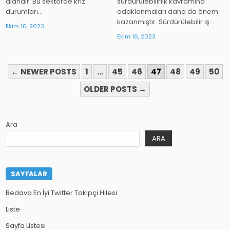
alandır. Bu sektörde kriz
sürdürülebilirlik kavramına
durumları…
odaklanmaları daha da önem
kazanmıştır. Sürdürülebilir iş…
Ekim 16, 2023
Ekim 16, 2023
YAZI
← NEWER POSTS
1
…
45
46
47
48
49
50
SAYFALAMASI
OLDER POSTS →
Ara
ARA
SAYFALAR
Bedava En İyi Twitter Takipçi Hilesi
Liste
Sayfa Listesi