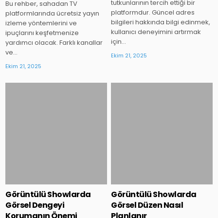
tutkunlarının tercih ettiği bir
Bu rehber, sahadan TV
platformdur. Güncel adres
platformlarında ücretsiz yayın
bilgileri hakkında bilgi edinmek,
izleme yöntemlerini ve
kullanıcı deneyimini artırmak
ipuçlarını keşfetmenize
için…
yardımcı olacak. Farklı kanallar
ve…
Ekim 21, 2025
Ekim 21, 2025
Posted
Posted
in
in
Görüntülü Showlarda
Görüntülü Showlarda
Görsel Dengeyi
Görsel Düzen Nasıl
Korumanın Önemi
Planlanır