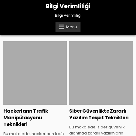
Skip
Bilgi Verimliliği
to
content
Bilgi Verimliliği
Menu
Posted
Posted
in
in
Hackerların Trafik
Siber Güvenlikte Zararlı
Manipülasyonu
Yazılım Tespit Teknikleri
Teknikleri
Bu makalede, siber güvenlik
alanında zararlı yazılımların
Bu makalede, hackerların trafik