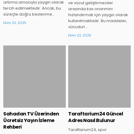
artırma amacıyla yaygın olarak
ve vücut geliştirmeciler
tercih edilmektedir. Ancak, bu
arasında kas onarımını
süreçte doğru beslenme…
hızlandırmak için yaygın olarak
kullanılmaktadır. Bu maddeler,
Ekim 22, 2025
vücudun…
Ekim 22, 2025
Posted
Posted
in
in
Sahadan TV Üzerinden
Taraftarium24 Güncel
Ücretsiz Yayın İzleme
Adres Nasıl Bulunur
Rehberi
Taraftarium24, spor