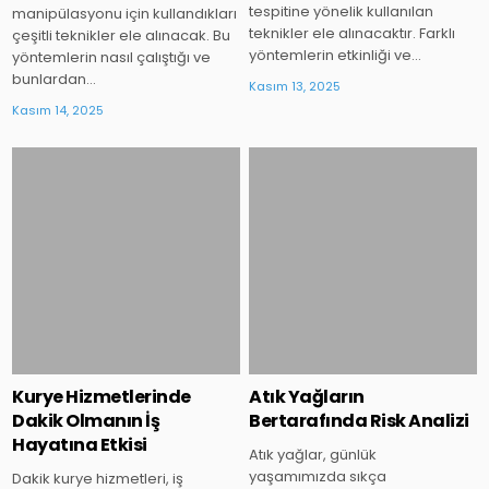
tespitine yönelik kullanılan
manipülasyonu için kullandıkları
teknikler ele alınacaktır. Farklı
çeşitli teknikler ele alınacak. Bu
yöntemlerin etkinliği ve…
yöntemlerin nasıl çalıştığı ve
bunlardan…
Kasım 13, 2025
Kasım 14, 2025
Posted
Posted
in
in
Kurye Hizmetlerinde
Atık Yağların
Dakik Olmanın İş
Bertarafında Risk Analizi
Hayatına Etkisi
Atık yağlar, günlük
yaşamımızda sıkça
Dakik kurye hizmetleri, iş