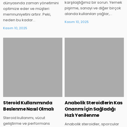
karşılaştığımız bir sorun. Yemek
dünyasında zaman yönetimini
pişirme, sanayi ve diğer birçok
optimize eder ve müşteri
alanda kullanılan yağlar,…
memnuniyetini artırır. Peki,
neden bu kadar…
Kasım 10, 2025
Kasım 10, 2025
Posted
Posted
in
in
Steroid Kullanımında
Anabolik Steroidlerin Kas
Beslenme Nasıl Olmalı
Onarımı İçin Sağladığı
Hızlı Yenilenme
Steroid kullanımı, vücut
geliştirme ve performans
Anabolik steroidler, sporcular