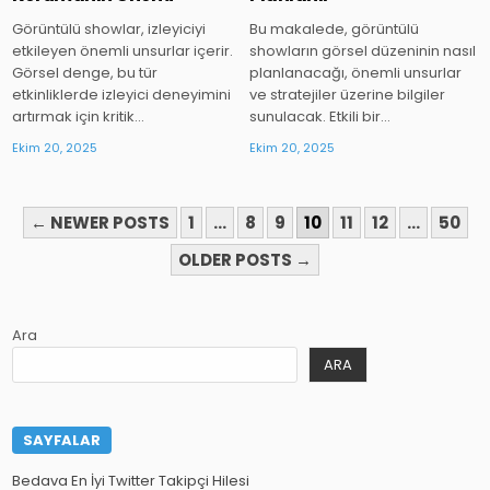
Görüntülü showlar, izleyiciyi
Bu makalede, görüntülü
etkileyen önemli unsurlar içerir.
showların görsel düzeninin nasıl
Görsel denge, bu tür
planlanacağı, önemli unsurlar
etkinliklerde izleyici deneyimini
ve stratejiler üzerine bilgiler
artırmak için kritik…
sunulacak. Etkili bir…
Ekim 20, 2025
Ekim 20, 2025
YAZI
← NEWER POSTS
1
…
8
9
10
11
12
…
50
SAYFALAMASI
OLDER POSTS →
Ara
ARA
SAYFALAR
Bedava En İyi Twitter Takipçi Hilesi