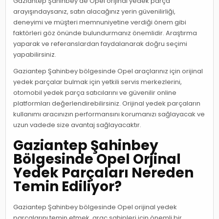
Gaziantep Şahinbey'de Opel orijinal yedek parça
arayışındaysanız, satın alacağınız yerin güvenilirliği,
deneyimi ve müşteri memnuniyetine verdiği önem gibi
faktörleri göz önünde bulundurmanız önemlidir. Araştırma
yaparak ve referanslardan faydalanarak doğru seçimi
yapabilirsiniz.
Gaziantep Şahinbey bölgesinde Opel araçlarınız için orijinal
yedek parçalar bulmak için yetkili servis merkezlerini,
otomobil yedek parça satıcılarını ve güvenilir online
platformları değerlendirebilirsiniz. Orijinal yedek parçaların
kullanımı aracınızın performansını korumanızı sağlayacak ve
uzun vadede size avantaj sağlayacaktır.
Gaziantep Şahinbey
Bölgesinde Opel Orjinal
Yedek Parçaları Nereden
Temin Ediliyor?
Gaziantep Şahinbey bölgesinde Opel orijinal yedek
parçalarını temin etmek, araç sahipleri için önemli bir