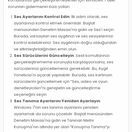
komutlarınızı gerçekleştiremeyenler için Windows 7'deki
sorunları gidermenin bazı yolları:
Ses Ayarlarını Kontrol Edin
: İlk adım olarak, ses
ayarlarınızı kontrol etmek önemlidir. Başlat
menüsünden Denetim Masası'na gidin ve Ses'i seçin.
Burada, varsayılan ses aygıtınızı ve ses seviyelerinizi
kontrol edebilirsiniz. Ses aygıtınızın doğru olduğundan
ve etkinleştirildiğinden emin olun.
Ses Sürücülerini Güncelleyin
: Sesli komutlarınızı
gerçekleştirememe sorunuyla karşılaşıyorsanız, ses
sürücülerinizi güncellemeniz gerekebilir. Bu, Aygıt
Yöneticisi'ni açarak yapılabilir. Burada, ses kartınızın
sürücülerini güncellemek için “Ses, video ve oyun
denetleyicileri”ni genişletin ve güncelleştirme
seçeneğini seçin.
Ses Tanıma Ayarlarını Yeniden Ayarlayın
:
Windows 7'nin ses tanıma ayarlarını yeniden
ayarlamak da sorunu çözebilir. Başlat menüsünden
Denetim Masası'na gidin ve Tanınan Metni
Konuşma'nın altında yer alan “Konuşma Tanıma”yı