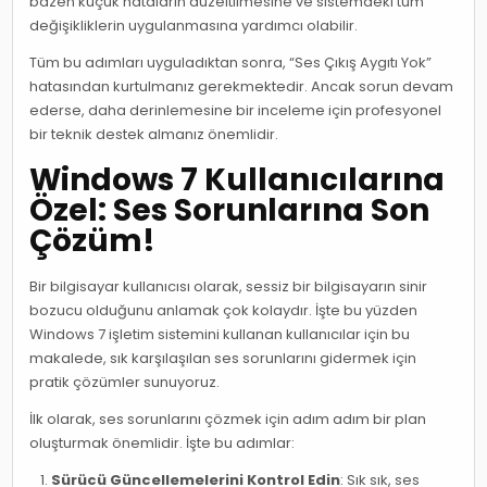
bazen küçük hataların düzeltilmesine ve sistemdeki tüm
değişikliklerin uygulanmasına yardımcı olabilir.
Tüm bu adımları uyguladıktan sonra, “Ses Çıkış Aygıtı Yok”
hatasından kurtulmanız gerekmektedir. Ancak sorun devam
ederse, daha derinlemesine bir inceleme için profesyonel
bir teknik destek almanız önemlidir.
Windows 7 Kullanıcılarına
Özel: Ses Sorunlarına Son
Çözüm!
Bir bilgisayar kullanıcısı olarak, sessiz bir bilgisayarın sinir
bozucu olduğunu anlamak çok kolaydır. İşte bu yüzden
Windows 7 işletim sistemini kullanan kullanıcılar için bu
makalede, sık karşılaşılan ses sorunlarını gidermek için
pratik çözümler sunuyoruz.
İlk olarak, ses sorunlarını çözmek için adım adım bir plan
oluşturmak önemlidir. İşte bu adımlar:
Sürücü Güncellemelerini Kontrol Edin
: Sık sık, ses