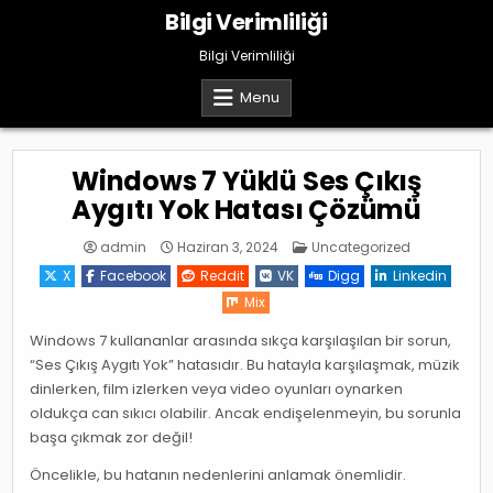
Skip
Bilgi Verimliliği
to
content
Bilgi Verimliliği
Menu
Windows 7 Yüklü Ses Çıkış
Aygıtı Yok Hatası Çözümü
Posted
admin
Haziran 3, 2024
Uncategorized
in
X
Facebook
Reddit
VK
Digg
Linkedin
Mix
Windows 7 kullananlar arasında sıkça karşılaşılan bir sorun,
“Ses Çıkış Aygıtı Yok” hatasıdır. Bu hatayla karşılaşmak, müzik
dinlerken, film izlerken veya video oyunları oynarken
oldukça can sıkıcı olabilir. Ancak endişelenmeyin, bu sorunla
başa çıkmak zor değil!
Öncelikle, bu hatanın nedenlerini anlamak önemlidir.