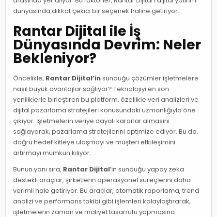
arasında yer alıyor. Bu faktörler, Rantar Dijital’i dijital yatırım
dünyasında dikkat çekici bir seçenek haline getiriyor.
Rantar Dijital ile İş
Dünyasında Devrim: Neler
Bekleniyor?
Öncelikle,
Rantar Dijital’in
sunduğu çözümler işletmelere
nasıl büyük avantajlar sağlıyor? Teknolojiyi en son
yeniliklerle birleştiren bu platform, özellikle veri analizleri ve
dijital pazarlama stratejileri konusundaki uzmanlığıyla öne
çıkıyor. İşletmelerin veriye dayalı kararlar almasını
sağlayarak, pazarlama stratejilerini optimize ediyor. Bu da,
doğru hedef kitleye ulaşmayı ve müşteri etkileşimini
artırmayı mümkün kılıyor.
Bunun yanı sıra,
Rantar Dijital
’in sunduğu yapay zeka
destekli araçlar, şirketlerin operasyonel süreçlerini daha
verimli hale getiriyor. Bu araçlar, otomatik raporlama, trend
analizi ve performans takibi gibi işlemleri kolaylaştırarak,
işletmelerin zaman ve maliyet tasarrufu yapmasına