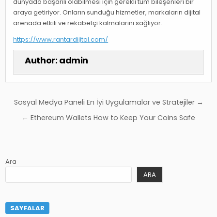
dünyada başarılı olabilmesi için gerekli tüm bileşenleri bir
araya getiriyor. Onların sunduğu hizmetler, markaların dijital
arenada etkili ve rekabetçi kalmalarını sağlıyor.
https://www.rantardijital.com/
Author:
admin
Yazı
Sosyal Medya Paneli En İyi Uygulamalar ve Stratejiler →
gezinmesi
← Ethereum Wallets How to Keep Your Coins Safe
Ara
ARA
SAYFALAR