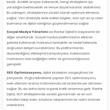
biridir. Analitik araçlar kullanarak, hangi stratejilerin işe
yaradığını belirleyebilir ve veriye dayalı kararlar alabilirsiniz.
Bu yaklaşım, stratejilerinizi sürekli olarak optimize etmenizi
sağlar. Veri analiziyle elde edilen bilgiler, sizin için en iyi olanı
bulmanızı ve dijital varlığınızı güçlendirmenizi sağlar.
Sosyal Medya Yönetimi
ise Rantar Dijital’in başarısının bir
diğer anahtarıdır. Sosyal medya platformlarını etkili bir
şekilde kullanarak markanızı tanıtabilir ve hedef kitlenizle
doğrudan iletişim kurabilirsiniz. Bu platformlarda
düzenlediğiniz etkileşimli kampanyalar, kullanıcıların
markanıza olan bağlılığını artırır ve görünürlüğünüzü
genişletir.
SEO Optimizasyonu
, dijital stratejinin vazgeçilmez bir
parçasıdır. Doğru tekniklerle yapılan SEO optimizasyonu,
web sitenizin arama motorlarında üst sıralarda yer almasını
sağlar. Bu da daha fazla organik trafik anlamına gelir. Rantar
Dijital, SEO stratejilerinde sürekli güncel kalır ve en son
trendleri takip eder, böylece rakiplerinizin bir adım önünde
olabilirsiniz.