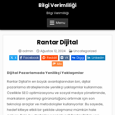
Skip
Bilgi Verimliliği
to
content
Bilgi Verimliliği
Menu
Rantar Dijital
Posted
admin
Ağustos 12, 2024
Uncategorized
in
X
Facebook
Reddit
VK
Digg
Linkedin
Mix
Dijital Pazarlamada Yenilikçi Yaklaşımlar
Rantar Dijital’in en büyük avantajlarından biri, dijital
pazarlama stratejilerinde yenilikçi yaklaşımlar kullanması.
Özellikle SEO optimizasyonu ve sosyal medya yönetiminde,
markaların çevrimiçi görünürlüğünü artırmak için son
teknoloji araçlar ve metodolojiler kullanıyorlar. Bu sayede,
hedef kitleye etkili bir şekilde ulaşmanız mümkün hale