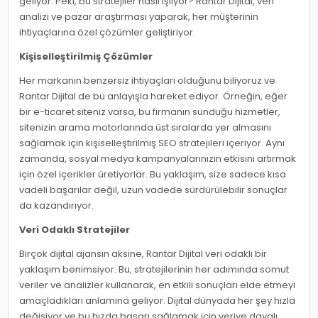
geliyor. Peki, bu stratejiler nasıl işliyor? Rantar Dijital, veri
analizi ve pazar araştırması yaparak, her müşterinin
ihtiyaçlarına özel çözümler geliştiriyor.
Kişiselleştirilmiş Çözümler
Her markanın benzersiz ihtiyaçları olduğunu biliyoruz ve
Rantar Dijital de bu anlayışla hareket ediyor. Örneğin, eğer
bir e-ticaret siteniz varsa, bu firmanın sunduğu hizmetler,
sitenizin arama motorlarında üst sıralarda yer almasını
sağlamak için kişiselleştirilmiş SEO stratejileri içeriyor. Aynı
zamanda, sosyal medya kampanyalarınızın etkisini artırmak
için özel içerikler üretiyorlar. Bu yaklaşım, size sadece kısa
vadeli başarılar değil, uzun vadede sürdürülebilir sonuçlar
da kazandırıyor.
Veri Odaklı Stratejiler
Birçok dijital ajansın aksine, Rantar Dijital veri odaklı bir
yaklaşım benimsiyor. Bu, stratejilerinin her adımında somut
veriler ve analizler kullanarak, en etkili sonuçları elde etmeyi
amaçladıkları anlamına geliyor. Dijital dünyada her şey hızla
değişiyor ve bu hızda başarı sağlamak için veriye dayalı