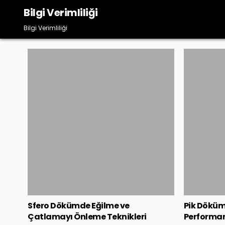
Skip
Bilgi Verimliliği
to
content
Bilgi Verimliliği
Posted
in
Sfero Dökümde Eğilme ve
Pik Dökü
Çatlamayı Önleme Teknikleri
Performan