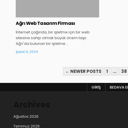
Ağrı Web Tasarım Firması
İnternet çağında, bir işletme için bir web
sitesine sahip olmak büyük önem taşır.
Ağrı'da bulunan bir işletme…
Şubat 6, 2024
YAZI
← NEWER POSTS
1
…
38
SAYFALAMASI
GIRIŞ
BEDAVA EN
Archives
Ağustos 2026
Temmuz 2026