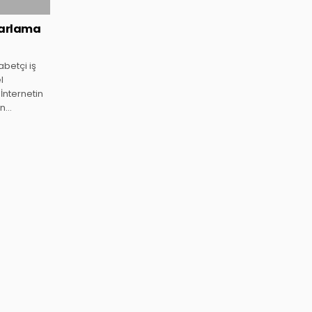
zarlama
betçi iş
l
 İnternetin
in…