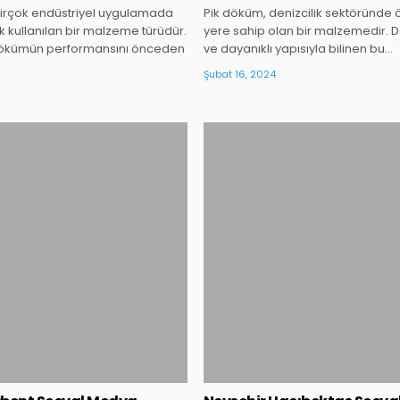
birçok endüstriyel uygulamada
Pik döküm, denizcilik sektöründe 
k kullanılan bir malzeme türüdür.
yere sahip olan bir malzemedir. Da
dökümün performansını önceden
ve dayanıklı yapısıyla bilinen bu…
Şubat 16, 2024
Posted
Posted
in
in