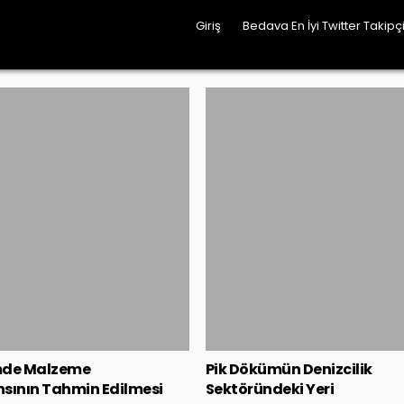
Giriş
Bedava En İyi Twitter Takipçi
Posted
Posted
in
in
mde Malzeme
Pik Dökümün Denizcilik
sının Tahmin Edilmesi
Sektöründeki Yeri