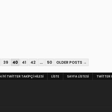
39
40
41
42
…
50
OLDER POSTS →
 İYI TWITTER TAKIPÇI HILESI
LISTE
SAYFA LISTESI
TWITTER