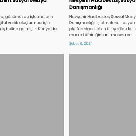
bent Sosyal Medya
Nevşehir Hacıbektaş Sosy
Danışmanlığı
a, günümüzde işletmelerin
Nevşehir Hacıbektaş Sosyal Med
ijital varlık oluşturması için
Danışmanlığı, işletmelerin sosya
raç haline gelmiştir. Konya'da
platformlarını etkin bir şekilde kul
marka bilinirliğini artırmasına ve…
Şubat 6, 2024
Posted
Posted
in
in