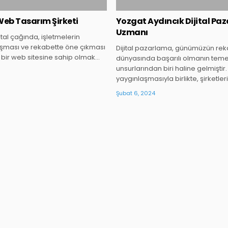
 Web Tasarım Şirketi
Yozgat Aydıncık Dijital Pa
Uzmanı
tal çağında, işletmelerin
aşması ve rekabette öne çıkması
Dijital pazarlama, günümüzün reka
ci bir web sitesine sahip olmak…
dünyasında başarılı olmanın teme
unsurlarından biri haline gelmiştir.
yaygınlaşmasıyla birlikte, şirketler
Şubat 6, 2024