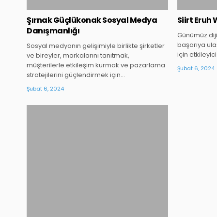
Şırnak Güçlükonak Sosyal Medya
Siirt Eruh
Danışmanlığı
Günümüz diji
başarıya ul
Sosyal medyanın gelişimiyle birlikte şirketler
için etkileyi
ve bireyler, markalarını tanıtmak,
müşterilerle etkileşim kurmak ve pazarlama
Şubat 6, 2024
stratejilerini güçlendirmek için…
Şubat 6, 2024
Posted
in