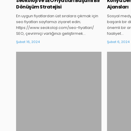
Seokoloji ve SEO Fiyatları Başarılı Bir
Konya Der
Dönüşüm Stratejisi
Ajansları
En uygun fiyatlardan üst sıralara çıkmak için
Sosyal medy
seo fiyatları sayfamızı ziyaret edin;
başarılı bir d
https://www.seokoloji.com/seo-fiyatlari/
önemli bir a
SEO, çevrimiçi varlığınızı geliştirmek…
faaliyet…
Şubat 16, 2024
Şubat 6, 2024
Posted
in