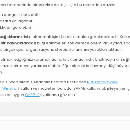
ncak beraberinde birçok
risk
de taşır. İşte bu risklerden bazıları:
n dengesini bozabilir.
asara yol açabilir.
ikleri görülebilir.
sağlıklarını
riske atmamak için dikkatli olmaları gerekmektedir. Kullanı
ilir kaynaklardan
bilgi edinmeleri son derece önemlidir. Ayrıca, sp
kü birçok spor organizasyonu steroid kullanımını yasaklamaktadır.
i olmak, sağlığınızı korumak adına kritik bir adımdır. Unutmayın ki,
sağl
ı en aza indirmeye yardımcı olabilir. Eğer steroid kullanmayı düşünüyors
n.
irsiniz. Web sitemiz Anabolic Pharma üzerinden
NPP Nandrolone
an
Winstrol
fiyatları ve modelleri burada. SARMs kullanmak isteyenler içi
 için en uygun
GHRP-2
fiyatlarına göz atın.