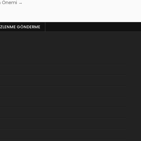
n Önemi →
 IZLENME GÖNDERME