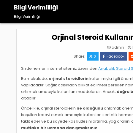
Skip
Bilgi Verimliliği
to
content
Bilgi Verimliliği
Orjinal Steroid Kullan
admin
Share:
X
Facebook
Sizde hemen internet sitemiz üzerinden
Anabolik Steroid S
Bu makalede,
orjinal steroidlerin
kullanımıyla ilgili önem
yapılacaktır. Sağlık açısından dikkat edilmesi gereken nokt
artırmak amacıyla kullanılan maddelerdir. Ancak,
doğru b
açabilir.
Öncelikle, orjinal steroidlerin
ne olduğunu
anlamak önemlidi
koşulları tedavi etmek amacıyla kullanılan sentetik hormon
taklit eder ve bu sayede kas kütlesini artırma, yağ oranın
mutlaka bir uzmana danışmalısınız
.