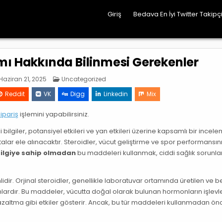
Giriş
Bedava En İyi Twitter Takipçi
ımı Hakkında Bilinmesi Gerekenler
Posted
Haziran 21, 2025
Uncategorized
in
Reddit
VK
Digg
Linkedin
Mix
ipariş
işlemini yapabilirsiniz.
li bilgiler, potansiyel etkileri ve yan etkileri üzerine kapsamlı bir incel
alar ele alınacaktır. Steroidler, vücut geliştirme ve spor performansın
ilgiye sahip olmadan
bu maddeleri kullanmak, ciddi sağlık sorunlar
r. Orjinal steroidler, genellikle laboratuvar ortamında üretilen ve beli
lardır. Bu maddeler, vücutta doğal olarak bulunan hormonların işlevle
ı azaltma gibi etkiler gösterir. Ancak, bu tür maddeleri kullanmadan ön