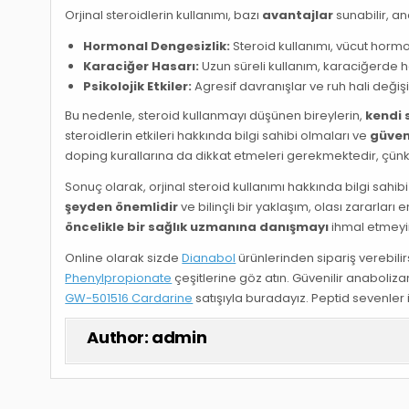
Orjinal steroidlerin kullanımı, bazı
avantajlar
sunabilir, a
Hormonal Dengesizlik:
Steroid kullanımı, vücut hormo
Karaciğer Hasarı:
Uzun süreli kullanım, karaciğerde h
Psikolojik Etkiler:
Agresif davranışlar ve ruh hali değişikl
Bu nedenle, steroid kullanmayı düşünen bireylerin,
kendi 
steroidlerin etkileri hakkında bilgi sahibi olmaları ve
güven
doping kurallarına da dikkat etmeleri gerekmektedir, çün
Sonuç olarak, orjinal steroid kullanımı hakkında bilgi sahib
şeyden önemlidir
ve bilinçli bir yaklaşım, olası zararlar
öncelikle bir sağlık uzmanına danışmayı
ihmal etmeyi
Online olarak sizde
Dianabol
ürünlerinden sipariş verebil
Phenylpropionate
çeşitlerine göz atın. Güvenilir anaboliz
GW-501516 Cardarine
satışıyla buradayız. Peptid sevenler
Author:
admin