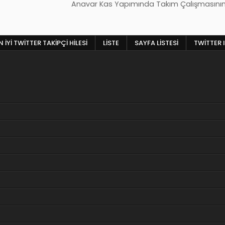
Anavar Kas Yapımında Takım Çalışmasını
 İYI TWITTER TAKIPÇI HILESI
LISTE
SAYFA LISTESI
TWITTER