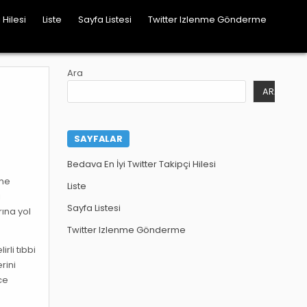
 Hilesi
Liste
Sayfa Listesi
Twitter Izlenme Gönderme
Ara
ARA
SAYFALAR
Bedava En İyi Twitter Takipçi Hilesi
eme
Liste
ı
Sayfa Listesi
ına yol
Twitter Izlenme Gönderme
rli tıbbi
rini
ce