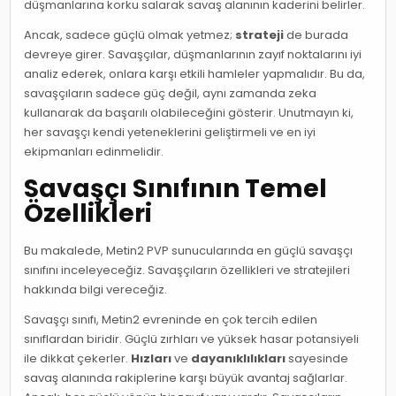
düşmanlarına korku salarak savaş alanının kaderini belirler.
Ancak, sadece güçlü olmak yetmez;
strateji
de burada
devreye girer. Savaşçılar, düşmanlarının zayıf noktalarını iyi
analiz ederek, onlara karşı etkili hamleler yapmalıdır. Bu da,
savaşçıların sadece güç değil, aynı zamanda zeka
kullanarak da başarılı olabileceğini gösterir. Unutmayın ki,
her savaşçı kendi yeteneklerini geliştirmeli ve en iyi
ekipmanları edinmelidir.
Savaşçı Sınıfının Temel
Özellikleri
Bu makalede, Metin2 PVP sunucularında en güçlü savaşçı
sınıfını inceleyeceğiz. Savaşçıların özellikleri ve stratejileri
hakkında bilgi vereceğiz.
Savaşçı sınıfı, Metin2 evreninde en çok tercih edilen
sınıflardan biridir. Güçlü zırhları ve yüksek hasar potansiyeli
ile dikkat çekerler.
Hızları
ve
dayanıklılıkları
sayesinde
savaş alanında rakiplerine karşı büyük avantaj sağlarlar.