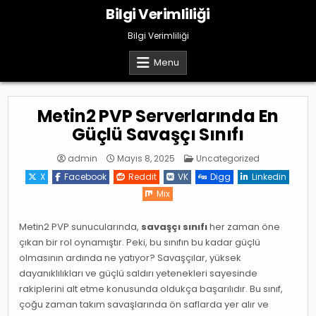
Skip
Bilgi Verimliliği
to
content
Bilgi Verimliliği
Menu
Metin2 PVP Serverlarında En
Güçlü Savaşçı Sınıfı
Posted
admin
Mayıs 8, 2025
Uncategorized
in
X
Facebook
Reddit
VK
Digg
Linkedin
Mix
Metin2 PVP sunucularında,
savaşçı sınıfı
her zaman öne
çıkan bir rol oynamıştır. Peki, bu sınıfın bu kadar güçlü
olmasının ardında ne yatıyor? Savaşçılar, yüksek
dayanıklılıkları ve güçlü saldırı yetenekleri sayesinde
rakiplerini alt etme konusunda oldukça başarılıdır. Bu sınıf,
çoğu zaman takım savaşlarında ön saflarda yer alır ve