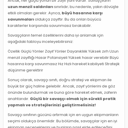
Ancak, her güçlü yönün bir zayıf yanı vardır. Savaşçıların
uzun menzil saldırıları
sınırlıdır; bu nedenle, yakın dövüşte
etkili olmaları gerekir. Ayrıca,
büyü hasarına karşı
savunmaları
oldukça zayıftır. Bu da onları büyücü
karakterler karşısında savunmasız bırakabilir.
Savaşçıların temel özelliklerini daha iyi anlamak için
aşağıdaki tabloyu inceleyebilirsiniz:
Özellik Güçlü Yönler Zayıf Yönler Dayanıklılık Yüksek zırh Uzun
menzil zayıflığı Hasar Potansiyeli Yüksek hasar verebilir Büyü
hasarına karşı savunmasız Hız Hızlı hareket kabiliyeti Stratejik
düşünme gerektirir
Sonuç olarak, savaşçı sınıfı, doğru strateji ve ekipman ile
büyük bir güç haline gelebilir. Ancak, zayıf yönlerini de göz
önünde bulundurmak ve buna göre hareket etmek, zaferin
anahtarıdır.
Güçlü bir savaşçı olmak için sürekli pratik
yapmalı ve stratejilerinizi geliştirmelisiniz!
Savaşçı sınıfının gücünü artırmak için en uygun ekipmanların
seçimi oldukça önemlidir. Bu bölümde, savaşçılar için en iyi
ekipman seçeneklerini ve bunların nasıl elde edileceğini