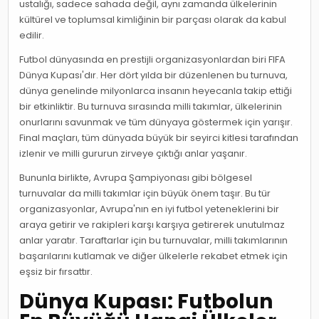
ustalığı, sadece sahada değil, aynı zamanda ülkelerinin
kültürel ve toplumsal kimliğinin bir parçası olarak da kabul
edilir.
Futbol dünyasında en prestijli organizasyonlardan biri FIFA
Dünya Kupası'dır. Her dört yılda bir düzenlenen bu turnuva,
dünya genelinde milyonlarca insanın heyecanla takip ettiği
bir etkinliktir. Bu turnuva sırasında milli takımlar, ülkelerinin
onurlarını savunmak ve tüm dünyaya göstermek için yarışır.
Final maçları, tüm dünyada büyük bir seyirci kitlesi tarafından
izlenir ve milli gururun zirveye çıktığı anlar yaşanır.
Bununla birlikte, Avrupa Şampiyonası gibi bölgesel
turnuvalar da milli takımlar için büyük önem taşır. Bu tür
organizasyonlar, Avrupa'nın en iyi futbol yeteneklerini bir
araya getirir ve rakipleri karşı karşıya getirerek unutulmaz
anlar yaratır. Taraftarlar için bu turnuvalar, milli takımlarının
başarılarını kutlamak ve diğer ülkelerle rekabet etmek için
eşsiz bir fırsattır.
Dünya Kupası: Futbolun