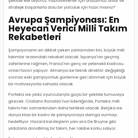
şekilde ele alıyoruz. Futbolseverler için unutulmaz anlar ve
stratejik başarılarla dolu bir yolculuk için hazır mısınız?
Avrupa Şampiyonası: En
Heyecan Verici Milli Takım
Rekabetleri
Şampiyonanın en dikkat çeken yanlarından biri, büyük milli
takımlar arasındaki rekabet olacak. İspanya'nın geçmiş
zaferlerine rağmen, Fransa'nın genç ve yetenekli kadrosu
onları favori yapıyor. Almanya ise teknik direktör değişikliği
sonrası eski şampiyonluk günlerine geri dönmek için büyük
bir motivasyonla sahada olacak.
Portekiz ise yıldız oyuncularıyla güçlü bir şekilde turnuvaya
girecek. Cristiano Ronaldo'nun liderliğinde, Portekiz milli
takımı her zamankinden daha tehlikeli olacak. Belçika ise
dünya klası bir kadro ile şampiyonaya damga vurmayı
hedefliyor. Hazard kardeşlerin yanı sıra De Bruyne gibi
yıldızlarla donatılmış bir takım, her rakibe korku salıyor.