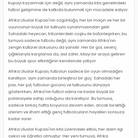
kupayı kazanmak için değil, aynı zamanda kıta genelindeki
futbol gelişimine de katkıda bulunmak için mücadele ediyor.
Afrika Uluslar Kupası'nın özgünlüğü, her bir maçın ve her bir
oyuncunun büyük bir tutkuyla oynanmasından gelir.
Sahadaki heyecan, tribünlerdeki coşku ile bütünleşirken, bu
turnuva sadece futbolu değil, aynı zamanda Afrika'nın
zengin kültürel dokusunu da yansıtır. Her bir gol, sevinç
çığlıklarıyla karşılansa da, asıl zafer, kıtayı bir araya getiren
bu büyük spor etkinliğinin kendisinde yatıyor.
Afrika Uluslar Kupası, futbolun sadece bir oyun olmadığını
kanıtlıyor; aynı zamanda birleştirici bir güç. Sahadaki her
pas, her şut, futbolun gücünü ve tutkusunu dünyaya
gösterirken, Afrika'nın futbol adına ne kadar büyük bir
potansiyele sahip olduğunu da kanıtlıyor. Bu turnuva,
sadece birkaç hafta boyunca devam eder, ancak bıraktığı
izlenim ve ilham ettiği genç futbolcuların hayalleri sonsuza
kadar sürer.
Afrika Uluslar Kupası'nın kıta üzerindeki etkisi, her daim ilgi
çekici ve öğretici olmuştur. Her yeni turnuva, Afrika