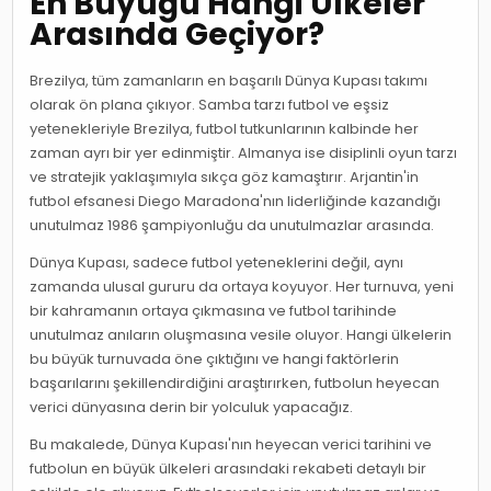
En Büyüğü Hangi Ülkeler
Arasında Geçiyor?
Brezilya, tüm zamanların en başarılı Dünya Kupası takımı
olarak ön plana çıkıyor. Samba tarzı futbol ve eşsiz
yetenekleriyle Brezilya, futbol tutkunlarının kalbinde her
zaman ayrı bir yer edinmiştir. Almanya ise disiplinli oyun tarzı
ve stratejik yaklaşımıyla sıkça göz kamaştırır. Arjantin'in
futbol efsanesi Diego Maradona'nın liderliğinde kazandığı
unutulmaz 1986 şampiyonluğu da unutulmazlar arasında.
Dünya Kupası, sadece futbol yeteneklerini değil, aynı
zamanda ulusal gururu da ortaya koyuyor. Her turnuva, yeni
bir kahramanın ortaya çıkmasına ve futbol tarihinde
unutulmaz anıların oluşmasına vesile oluyor. Hangi ülkelerin
bu büyük turnuvada öne çıktığını ve hangi faktörlerin
başarılarını şekillendirdiğini araştırırken, futbolun heyecan
verici dünyasına derin bir yolculuk yapacağız.
Bu makalede, Dünya Kupası'nın heyecan verici tarihini ve
futbolun en büyük ülkeleri arasındaki rekabeti detaylı bir