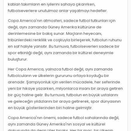
katılan takımların en iyilerini sahaya çıkarırken,
futbolseverlere unutulmaz anlar yaşatmayı hedefler.
Copa America'nın atmosferi, sadece futbol tutkunları için
değil, aynı zamanda Güney Amerika kültürüne de
derinlemesine bir bakış sunar. Maçların heyecanı,
tribünlerdeki renklilik ve coşkuyla birleşerek, futbolun ruhunu
en saf haliyle yansıtır. Bu turnuva, futbolseverleri sadece bir
spor etkinliği değil, aynı zamanda bir kültürel deneyimle
buluşturur.
Her Copa America, yalnızca futbol değil, aynı zamanda
futbolcuların ve ülkelerin gururunu ortaya koyduğu bir
arenadır. Şampiyonluk için verilen mücadele, her seferinde
yeni bir hikaye yazarken, milyonlarca insanı bir araya getiren
bir güç haline gelir. Bu turnuva, futbolun en büyük ustalarını
ve geleceğin yıldızlarını bir araya getirerek, spor dünyasının
en büyük gösterilerinden biri haline gelmiştir.
Copa America'nın önemi, sadece futbol sahalarında değil,
aynı zamanda Güney Amerika'nın sosyal ve kültürel
dokusunda da derin izler bırakır. Her bir maç, bir ülkenin