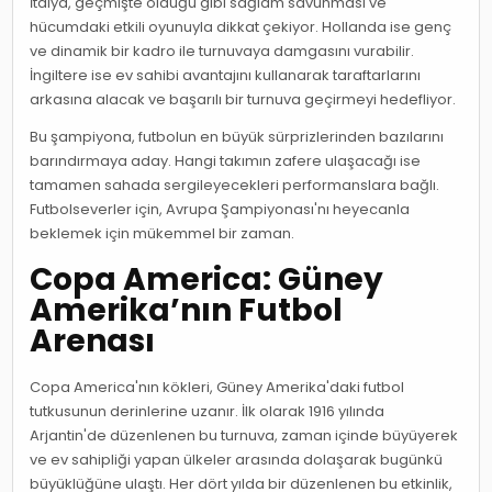
İtalya, geçmişte olduğu gibi sağlam savunması ve
hücumdaki etkili oyunuyla dikkat çekiyor. Hollanda ise genç
ve dinamik bir kadro ile turnuvaya damgasını vurabilir.
İngiltere ise ev sahibi avantajını kullanarak taraftarlarını
arkasına alacak ve başarılı bir turnuva geçirmeyi hedefliyor.
Bu şampiyona, futbolun en büyük sürprizlerinden bazılarını
barındırmaya aday. Hangi takımın zafere ulaşacağı ise
tamamen sahada sergileyecekleri performanslara bağlı.
Futbolseverler için, Avrupa Şampiyonası'nı heyecanla
beklemek için mükemmel bir zaman.
Copa America: Güney
Amerika’nın Futbol
Arenası
Copa America'nın kökleri, Güney Amerika'daki futbol
tutkusunun derinlerine uzanır. İlk olarak 1916 yılında
Arjantin'de düzenlenen bu turnuva, zaman içinde büyüyerek
ve ev sahipliği yapan ülkeler arasında dolaşarak bugünkü
büyüklüğüne ulaştı. Her dört yılda bir düzenlenen bu etkinlik,