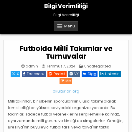
Skip
Bilgi Verimliliği
to
content
Bilgi Verimliliği
Menu
Futbolda Milli Takımlar ve
Turnuvalar
Posted
admin
Temmuz 7, 2024
Uncategorized
in
X
Facebook
Reddit
VK
Digg
Linkedin
Mix
okulturlari.org
Milli takımlar, bir ülkenin sporcularının ulusal takımı olarak
temsil ettiği en yüksek seviyedeki organizasyonlardır. Bu
takımlar, sadece futbol yeteneklerini sergilemekle kalmaz,
aynı zamanda milli gururu ve kimliği de simgelerler. Örneğin,
Brezilya'nın büyüleyici futbol tarzı veya İtalya'nın taktik