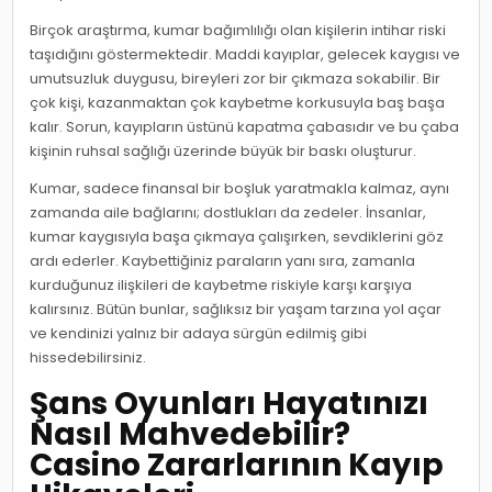
Birçok araştırma, kumar bağımlılığı olan kişilerin intihar riski
taşıdığını göstermektedir. Maddi kayıplar, gelecek kaygısı ve
umutsuzluk duygusu, bireyleri zor bir çıkmaza sokabilir. Bir
çok kişi, kazanmaktan çok kaybetme korkusuyla baş başa
kalır. Sorun, kayıpların üstünü kapatma çabasıdır ve bu çaba
kişinin ruhsal sağlığı üzerinde büyük bir baskı oluşturur.
Kumar, sadece finansal bir boşluk yaratmakla kalmaz, aynı
zamanda aile bağlarını; dostlukları da zedeler. İnsanlar,
kumar kaygısıyla başa çıkmaya çalışırken, sevdiklerini göz
ardı ederler. Kaybettiğiniz paraların yanı sıra, zamanla
kurduğunuz ilişkileri de kaybetme riskiyle karşı karşıya
kalırsınız. Bütün bunlar, sağlıksız bir yaşam tarzına yol açar
ve kendinizi yalnız bir adaya sürgün edilmiş gibi
hissedebilirsiniz.
Şans Oyunları Hayatınızı
Nasıl Mahvedebilir?
Casino Zararlarının Kayıp