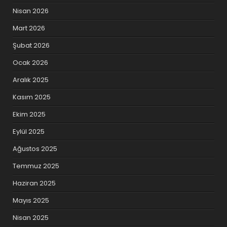
Nisan 2026
Mart 2026
Şubat 2026
Ocak 2026
Aralık 2025
Kasım 2025
Ekim 2025
Eylül 2025
Ağustos 2025
Temmuz 2025
Haziran 2025
Mayıs 2025
Nisan 2025