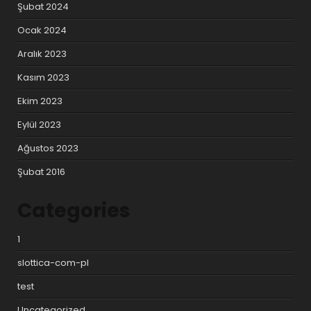
Şubat 2024
Ocak 2024
Aralık 2023
Kasım 2023
Ekim 2023
Eylül 2023
Ağustos 2023
Şubat 2016
Categories
1
slottica-com-pl
test
Uncategorized