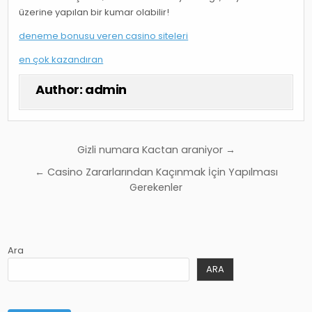
üzerine yapılan bir kumar olabilir!
deneme bonusu veren casino siteleri
en çok kazandıran
Author:
admin
Yazı
Gizli numara Kactan araniyor →
gezinmesi
← Casino Zararlarından Kaçınmak İçin Yapılması
Gerekenler
Ara
ARA