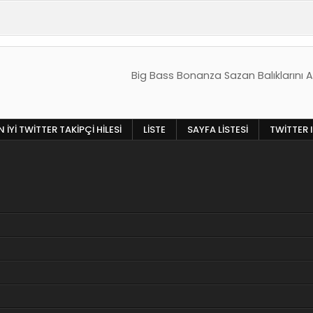
Big Bass Bonanza Sazan Balıklarını
 İYI TWITTER TAKIPÇI HILESI
LISTE
SAYFA LISTESI
TWITTER