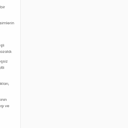
bir
simlerin
ı
şli
azaldı.
eşsiz
tli
kları,
inin
ışı ve