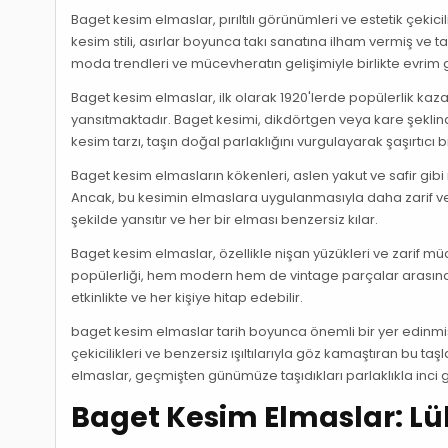
Baget kesim elmaslar, pırıltılı görünümleri ve estetik çek
kesim stili, asırlar boyunca takı sanatına ilham vermiş ve t
moda trendleri ve mücevheratın gelişimiyle birlikte evrim g
Baget kesim elmaslar, ilk olarak 1920'lerde popülerlik kazanm
yansıtmaktadır. Baget kesimi, dikdörtgen veya kare şeklin
kesim tarzı, taşın doğal parlaklığını vurgulayarak şaşırtıcı bir 
Baget kesim elmasların kökenleri, aslen yakut ve safir gibi r
Ancak, bu kesimin elmaslara uygulanmasıyla daha zarif ve sof
şekilde yansıtır ve her bir elması benzersiz kılar.
Baget kesim elmaslar, özellikle nişan yüzükleri ve zarif müce
popülerliği, hem modern hem de vintage parçalar arasınd
etkinlikte ve her kişiye hitap edebilir.
baget kesim elmaslar tarih boyunca önemli bir yer edinmiş
çekicilikleri ve benzersiz ışıltılarıyla göz kamaştıran bu t
elmaslar, geçmişten günümüze taşıdıkları parlaklıkla inci gi
Baget Kesim Elmaslar: Lük