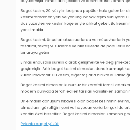
büyülemiştir. Elmasların şekilleri ve kesimleri ise zaman i
Baget kesim, 20. yüzyılın başında popüler hale gelen bir e
kesimi tamamen yeni ve yenilikçi bir yaklaşım sunuyordu. B
düz yüzeyleri ve keskin köşeleriyle dikkat çeker. Bu kesimi
yansıtmaktır.
Baget kesimi, önceleri aksesuarlarda ve mücevherlerin yan
tasarımı, tektaş yüzüklerde ve bileziklerde de popülerlik ka
bir araya getirir.
Elmas endüstrisi sürekli olarak gelişmekte ve değişmektedir.
geçirmiştir. Artık baget kesimi elmaslar, daha karmaşık ke
kullanılmaktadır. Bu kesim, diğer taşlarla birlikte kullanıl
Baget kesimi elmaslar, kusursuz bir zerafeti temsil ederken
modern dünyada tercih edilen tarzları yansıtırken zamanın 
Bir elmasın dönüşüm hikayesi olan baget kesiminin evrimi, 
elmasların güzelliğini yeni ve heyecan verici bir şekilde or
kendini özel hissettirir. Baget kesimi elmaslar, zamanın g
Pırlanta baget yüzük