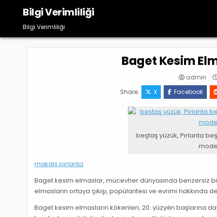
Skip
Bilgi Verimliliği
to
content
Bilgi Verimliliği
Baget Kesim Elm
admin
Share:
X
Facebook
beştaş yüzük, Pırlanta beş
modell
makdis pirlanta
Baget kesim elmaslar, mücevher dünyasında benzersiz bir
elmasların ortaya çıkışı, popülaritesi ve evrimi hakkında de
Baget kesim elmasların kökenleri, 20. yüzyılın başlarına 