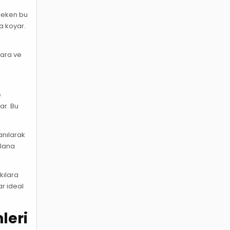
 çeken bu
ya koyar.
lara ve
e
ar. Bu
lanılarak
plana
kılara
ar ideal
leri