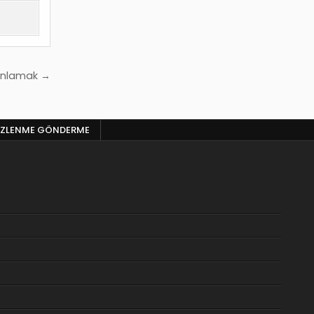
 Anlamak →
 IZLENME GÖNDERME