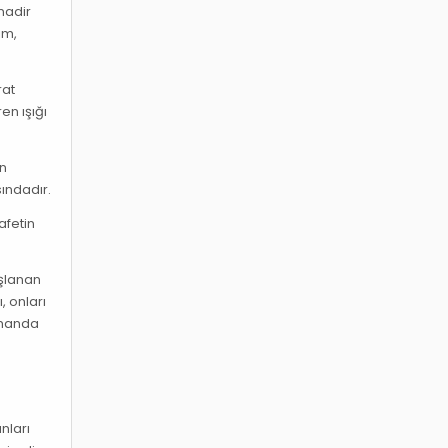
nadir
im,
rat
en ışığı
en
sındadır.
afetin
oşlanan
, onları
zamanda
nları