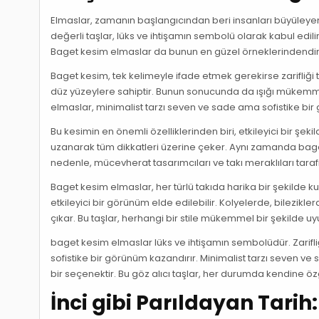
Elmaslar, zamanın başlangıcından beri insanları büyüleyen 
değerli taşlar, lüks ve ihtişamın sembolü olarak kabul edilir.
Baget kesim elmaslar da bunun en güzel örneklerindendir
Baget kesim, tek kelimeyle ifade etmek gerekirse zarifliği
düz yüzeylere sahiptir. Bunun sonucunda da ışığı mükemmel 
elmaslar, minimalist tarzı seven ve sade ama sofistike bir g
Bu kesimin en önemli özelliklerinden biri, etkileyici bir şek
uzanarak tüm dikkatleri üzerine çeker. Aynı zamanda bag
nedenle, mücevherat tasarımcıları ve takı meraklıları tarafı
Baget kesim elmaslar, her türlü takıda harika bir şekilde kul
etkileyici bir görünüm elde edilebilir. Kolyelerde, bilezik
çıkar. Bu taşlar, herhangi bir stile mükemmel bir şekilde u
baget kesim elmaslar lüks ve ihtişamın sembolüdür. Zarifliği
sofistike bir görünüm kazandırır. Minimalist tarzı seven ve 
bir seçenektir. Bu göz alıcı taşlar, her durumda kendine öz
İnci gibi Parıldayan Tari