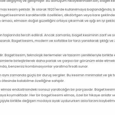
çinde değişmiş ve gelişmiştir. Bu dönüşüm hikayelerinden biri, baget ke
lmas kesim şeklidir. İlk olarak 1920'lerde kullanılmaya başlandığında,
aget kesiminin karakteristik özellikleri, dikdörtgen veya kare şeklinde
n amacı, elmasın doğal güzelliğini ortaya çıkarmak ve ışığı en iyi şekil
 taşlarında tercih edilirdi. Ancak zamanla, baget kesiminin zarif ve 
zandı. Baget kesimi, modern ve sofistike bir tarzı yansıtarak şıklığı ve 
 Baget kesim, teknolojik ilerlemeler ve tasarım yenilikleriyle birlikte
simlerle birleştirilerek daha parlak ve çarpıcı bir görünüm elde etmek 
dığında, benzersiz kombinasyonlar yaratma fırsatı sunar.
 aynı zamanda güçlü bir duruş sergiler. Bu kesimin minimalist ve şık t
ötesinde kalabilme özelliğine sahiptir.
elmas endüstrisindeki sonsuz yaratıcılığın bir parçasıdır. Baget kesim
taya koymaktadır. Her bir baget kesimi elmas, özel bir hikaye anlatır v
eçişiyle birlikte değişen modaya ayak uydururken asla tarzını kaybetm