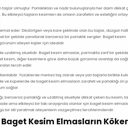
taşlar olmuştur. Parlaklıkları ve nadir bulunuşlarıyla her daim dikkat
 Bu etkileyici taşların kesimleri de onların zarafetini ve estetiğini orta
.
 temsil eder. Dikdörtgen veya kare şeklinde olan bu taşlar, düzgün hat
bir şekilde yansıtarak benzersiz bir parlaklık sergiler. Baget kesim
örünüm isteyen kişiler için idealdir.
ilde uzatılmış siluetidir. Baget kesim elmaslar, parmakta zarif bir şekild
et kesim, diğer kesimlere göre daha büyük görünme avantajı da sağl
ndan tercih edilir.
lanılabilir. Yüzüklerde merkez taş olarak veya yan taşlarla birlikte kul
lerde ve küpelerde de baget kesim elmasların zarafeti ve parlaklığı ön 
yum sağlar.
, benzersiz parlaklığı ve uzatılmış siluetiyle dikkat çeken bu kesim, ta
sade ama etkileyici bir takı arayışında olanlar için baget kesim elmasl
gü bir stil yaratmak isteyenlerin vazgeçilmez tercihlerindendir.
h: Baget Kesim Elmasların Köken