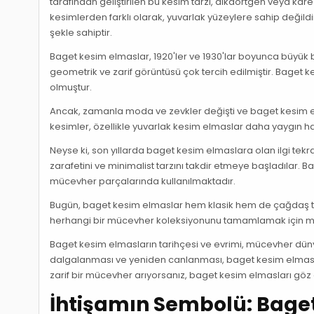
tarafından geliştirilen bu kesim tarzı, dikdörtgen veya kare
kesimlerden farklı olarak, yuvarlak yüzeylere sahip değild
şekle sahiptir.
Baget kesim elmaslar, 1920'ler ve 1930'lar boyunca büyük b
geometrik ve zarif görüntüsü çok tercih edilmiştir. Baget k
olmuştur.
Ancak, zamanla moda ve zevkler değişti ve baget kesim elm
kesimler, özellikle yuvarlak kesim elmaslar daha yaygın h
Neyse ki, son yıllarda baget kesim elmaslara olan ilgi te
zarafetini ve minimalist tarzını takdir etmeye başladılar. B
mücevher parçalarında kullanılmaktadır.
Bugün, baget kesim elmaslar hem klasik hem de çağdaş tarzı
herhangi bir mücevher koleksiyonunu tamamlamak için mü
Baget kesim elmasların tarihçesi ve evrimi, mücevher dünyas
dalgalanması ve yeniden canlanması, baget kesim elmasları
zarif bir mücevher arıyorsanız, baget kesim elmasları göz 
İhtişamın Sembolü: Bage