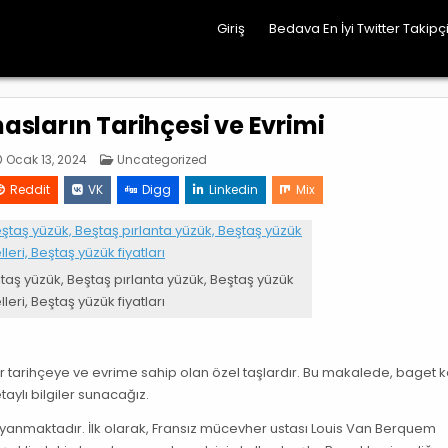
Giriş
Bedava En İyi Twitter Takipçi
asların Tarihçesi ve Evrimi
Posted
Ocak 13, 2024
Uncategorized
in
Reddit
VK
Digg
Linkedin
Mix
taş yüzük, Beştaş pırlanta yüzük, Beştaş yüzük
eri, Beştaş yüzük fiyatları
 tarihçeye ve evrime sahip olan özel taşlardır. Bu makalede, baget 
taylı bilgiler sunacağız.
dayanmaktadır. İlk olarak, Fransız mücevher ustası Louis Van Berquem