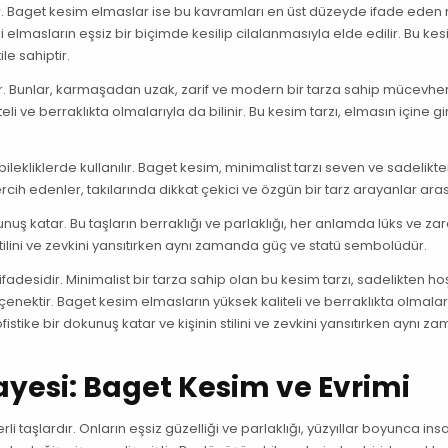
. Baget kesim elmaslar ise bu kavramları en üst düzeyde ifade eden 
elmasların eşsiz bir biçimde kesilip cilalanmasıyla elde edilir. Bu kes
le sahiptir.
r. Bunlar, karmaşadan uzak, zarif ve modern bir tarza sahip mücevhe
li ve berraklıkta olmalarıyla da bilinir. Bu kesim tarzı, elmasın içine gir
ilekliklerde kullanılır. Baget kesim, minimalist tarzı seven ve sadelikt
rcih edenler, takılarında dikkat çekici ve özgün bir tarz arayanlar ara
nuş katar. Bu taşların berraklığı ve parlaklığı, her anlamda lüks ve zar
stilini ve zevkini yansıtırken aynı zamanda güç ve statü sembolüdür.
adesidir. Minimalist bir tarza sahip olan bu kesim tarzı, sadelikten h
nektir. Baget kesim elmasların yüksek kaliteli ve berraklıkta olmaları
sofistike bir dokunuş katar ve kişinin stilini ve zevkini yansıtırken aynı 
yesi: Baget Kesim ve Evrimi
taşlardır. Onların eşsiz güzelliği ve parlaklığı, yüzyıllar boyunca insa