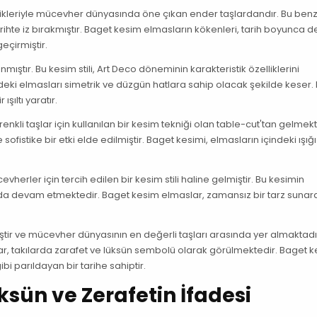
icilikleriyle mücevher dünyasında öne çıkan ender taşlardandır. Bu ben
arihte iz bırakmıştır. Baget kesim elmasların kökenleri, tarih boyunca 
eçirmiştir.
ıştır. Bu kesim stili, Art Deco döneminin karakteristik özelliklerini
deki elmasları simetrik ve düzgün hatlara sahip olacak şekilde keser.
ışıltı yaratır.
enkli taşlar için kullanılan bir kesim tekniği olan table-cut'tan gelmekt
istike bir etki elde edilmiştir. Baget kesimi, elmasların içindeki ışığı 
vherler için tercih edilen bir kesim stili haline gelmiştir. Bu kesimin
a devam etmektedir. Baget kesim elmaslar, zamansız bir tarz sunar
tir ve mücevher dünyasının en değerli taşları arasında yer almaktadır
aşlar, takılarda zarafet ve lüksün sembolü olarak görülmektedir. Baget 
bi parıldayan bir tarihe sahiptir.
sün ve Zerafetin İfadesi