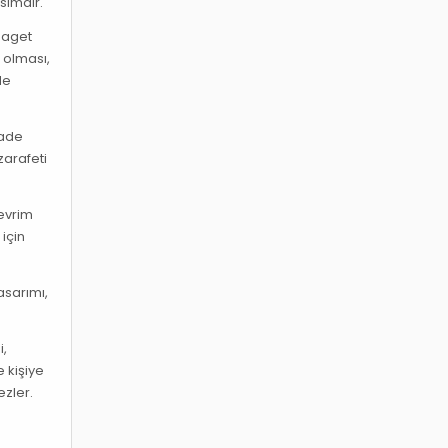
simdir.
 baget
 olması,
de
sade
zarafeti
 evrim
için
asarımı,
i,
e kişiye
ezler.