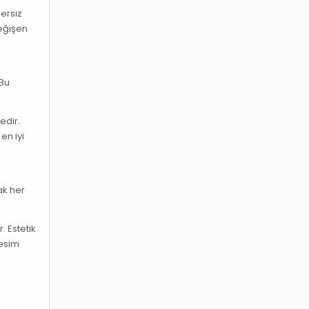
zersiz
değişen
 Bu
edir.
en iyi
ak her
. Estetik
kesim