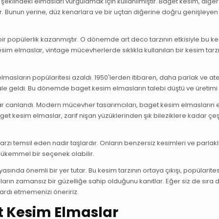
 şeklindeki elmasları vurgulamak için kullanılmıştır. Baget kesim, diğer
ir. Bunun yerine, düz kenarlara ve bir uçtan diğerine doğru genişleyen 
ir popülerlik kazanmıştır. O dönemde art deco tarzının etkisiyle bu ke
esim elmaslar, vintage mücevherlerde sıklıkla kullanılan bir kesim tarz
asların popülaritesi azaldı. 1950'lerden itibaren, daha parlak ve ate
ale geldi. Bu dönemde baget kesim elmasların talebi düştü ve üretimi 
krar canlandı. Modern mücevher tasarımcıları, baget kesim elmasların 
aget kesim elmaslar, zarif nişan yüzüklerinden şık bileziklere kadar çeşi
 temsil eden nadir taşlardır. Onların benzersiz kesimleri ve parlaklı
kemmel bir seçenek olabilir.
ında önemli bir yer tutar. Bu kesim tarzının ortaya çıkışı, popülarites
n zamansız bir güzelliğe sahip olduğunu kanıtlar. Eğer siz de sıra d
ardı etmemenizi öneririz.
t Kesim Elmaslar