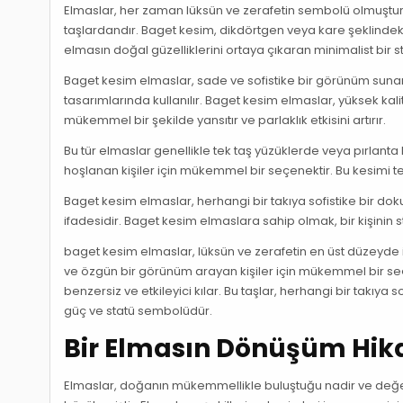
Elmaslar, her zaman lüksün ve zerafetin sembolü olmuştur
taşlardandır. Baget kesim, dikdörtgen veya kare şeklindeki 
elmasın doğal güzelliklerini ortaya çıkaran minimalist bir sti
Baget kesim elmaslar, sade ve sofistike bir görünüm suna
tasarımlarında kullanılır. Baget kesim elmaslar, yüksek kalite
mükemmel bir şekilde yansıtır ve parlaklık etkisini artırır.
Bu tür elmaslar genellikle tek taş yüzüklerde veya pırlanta b
hoşlanan kişiler için mükemmel bir seçenektir. Bu kesimi te
Baget kesim elmaslar, herhangi bir takıya sofistike bir doku
ifadesidir. Baget kesim elmaslara sahip olmak, bir kişinin 
baget kesim elmaslar, lüksün ve zerafetin en üst düzeyde if
ve özgün bir görünüm arayan kişiler için mükemmel bir seçe
benzersiz ve etkileyici kılar. Bu taşlar, herhangi bir takıya 
güç ve statü sembolüdür.
Bir Elmasın Dönüşüm Hika
Elmaslar, doğanın mükemmellikle buluştuğu nadir ve değerli 