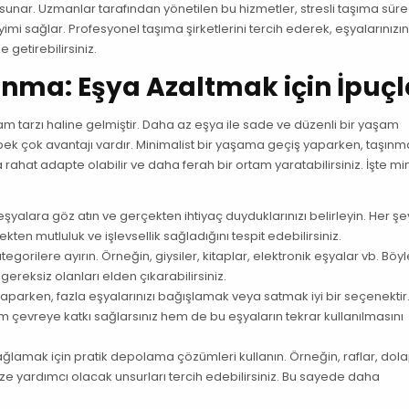
unar. Uzmanlar tarafından yönetilen bu hizmetler, stresli taşıma süre
eyimi sağlar. Profesyonel taşıma şirketlerini tercih ederek, eşyalarınızı
 getirebilirsiniz.
nma: Eşya Azaltmak için İpuçl
am tarzı haline gelmiştir. Daha az eşya ile sade ve düzenli bir yaşam
ek çok avantajı vardır. Minimalist bir yaşama geçiş yaparken, taşınm
 rahat adapte olabilir ve daha ferah bir ortam yaratabilirsiniz. İşte mi
yalara göz atın ve gerçekten ihtiyaç duyduklarınızı belirleyin. Her şe
en mutluluk ve işlevsellik sağladığını tespit edebilirsiniz.
 kategorilere ayırın. Örneğin, giysiler, kitaplar, elektronik eşyalar vb. Böy
reksiz olanları elden çıkarabilirsiniz.
yaparken, fazla eşyalarınızı bağışlamak veya satmak iyi bir seçenektir
 çevreye katkı sağlarsınız hem de bu eşyaların tekrar kullanılmasını
ğlamak için pratik depolama çözümleri kullanın. Örneğin, raflar, dola
ze yardımcı olacak unsurları tercih edebilirsiniz. Bu sayede daha