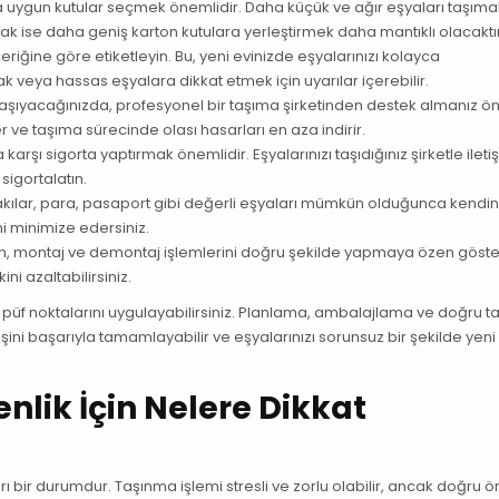
na uygun kutular seçmek önemlidir. Daha küçük ve ağır eşyaları taşımak
mak ise daha geniş karton kutulara yerleştirmek daha mantıklı olacaktır
riğine göre etiketleyin. Bu, yeni evinizde eşyalarınızı kolayca
cak veya hassas eşyalara dikkat etmek için uyarılar içerebilir.
aşıyacağınızda, profesyonel bir taşıma şirketinden destek almanız öner
er ve taşıma sürecinde olası hasarları en aza indirir.
arşı sigorta yaptırmak önemlidir. Eşyalarınızı taşıdığınız şirketle ilet
sigortalatın.
takılar, para, pasaport gibi değerli eşyaları mümkün olduğunca kendin
ni minimize edersiniz.
en, montaj ve demontaj işlemlerini doğru şekilde yapmaya özen göste
i azaltabilirsiniz.
 püf noktalarını uygulayabilirsiniz. Planlama, ambalajlama ve doğru 
şini başarıyla tamamlayabilir ve eşyalarınızı sorunsuz bir şekilde yeni
nlik İçin Nelere Dikkat
arı bir durumdur. Taşınma işlemi stresli ve zorlu olabilir, ancak doğru 