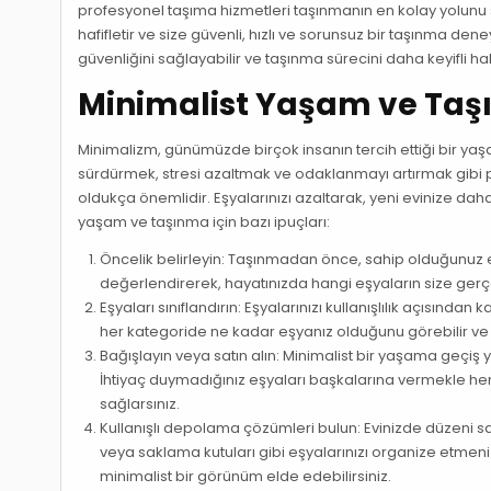
profesyonel taşıma hizmetleri taşınmanın en kolay yolunu s
hafifletir ve size güvenli, hızlı ve sorunsuz bir taşınma den
güvenliğini sağlayabilir ve taşınma sürecini daha keyifli hale
Minimalist Yaşam ve Taşı
Minimalizm, günümüzde birçok insanın tercih ettiği bir yaş
sürdürmek, stresi azaltmak ve odaklanmayı artırmak gibi p
oldukça önemlidir. Eşyalarınızı azaltarak, yeni evinize daha
yaşam ve taşınma için bazı ipuçları:
Öncelik belirleyin: Taşınmadan önce, sahip olduğunuz eş
değerlendirerek, hayatınızda hangi eşyaların size gerçekt
Eşyaları sınıflandırın: Eşyalarınızı kullanışlılık açısından
her kategoride ne kadar eşyanız olduğunu görebilir ve ge
Bağışlayın veya satın alın: Minimalist bir yaşama geçiş 
İhtiyaç duymadığınız eşyaları başkalarına vermekle hem
sağlarsınız.
Kullanışlı depolama çözümleri bulun: Evinizde düzeni sa
veya saklama kutuları gibi eşyalarınızı organize etmeni
minimalist bir görünüm elde edebilirsiniz.