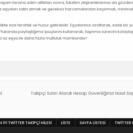
r yaşam tarzına adım attıktan sonra, tüketim alışkanlıklarınızı da gözde
eşyaları satın almak ve gereksiz harcamalardan kaçınmak, minimali
te size ferahlık ve huzur getirebilir. Eşyalarınızı azaltarak, sade bir
 Yukarıda paylaştığımız ipuçlarını kullanarak, taşınma sürecini kolaylaşt
aha az eşya ile daha fazla mutluluk mümkündür!
i
Takipçi Satın Alarak Hesap Güvenliğinizi Nasıl Sa
 İYI TWITTER TAKIPÇI HILESI
LISTE
SAYFA LISTESI
TWITTER