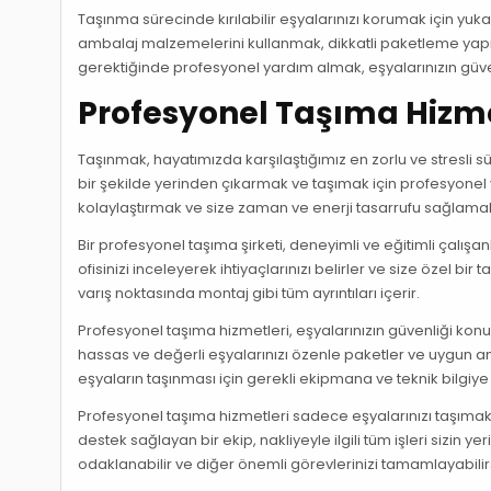
Taşınma sürecinde kırılabilir eşyalarınızı korumak için yuka
ambalaj malzemelerini kullanmak, dikkatli paketleme yapm
gerektiğinde profesyonel yardım almak, eşyalarınızın güven
Profesyonel Taşıma Hizme
Taşınmak, hayatımızda karşılaştığımız en zorlu ve stresli süre
bir şekilde yerinden çıkarmak ve taşımak için profesyonel
kolaylaştırmak ve size zaman ve enerji tasarrufu sağlam
Bir profesyonel taşıma şirketi, deneyimli ve eğitimli çalışa
ofisinizi inceleyerek ihtiyaçlarınızı belirler ve size özel bi
varış noktasında montaj gibi tüm ayrıntıları içerir.
Profesyonel taşıma hizmetleri, eşyalarınızın güvenliği 
hassas ve değerli eşyalarınızı özenle paketler ve uygun am
eşyaların taşınması için gerekli ekipmana ve teknik bilgiye sa
Profesyonel taşıma hizmetleri sadece eşyalarınızı taşıma
destek sağlayan bir ekip, nakliyeyle ilgili tüm işleri sizin 
odaklanabilir ve diğer önemli görevlerinizi tamamlayabilirs