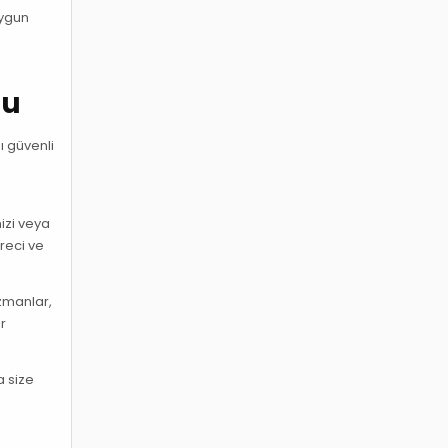
Uygun
lu
zı güvenli
nizi veya
üreci ve
zmanlar,
r
a size