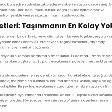
rıda bahsedilen adımları takip ederek riskleri en aza indirebilirsiniz. 
ak, boşlukları doldurmak, kutuları doğru şekilde işaretlemek ve
li bir şekilde yeni evinize taşınmasını sağlayacaktır.
tleri: Taşınmanın En Kolay Yo
çlerden biridir. Evinizi veya ofisinizi yeni bir yere taşırken, eşyalarını
 yardım almak önemlidir. Profesyonel taşıma hizmetleri, taşınmayı
ak için mükemmel bir çözümdür.
nlarıyla size komple bir taşıma hizmeti sunar. İlk adımda, uzmanlar evi
r taşıma planı oluştururlar. Bu plan, eşyalarınızın paketlenmesi, nakliye s
konusunda endişelenmenize gerek kalmadan hareket etmenizi sağlar. U
balaj malzemeleri kullanarak koruma altına alır. Ayrıca, büyük ve ağı
hiptirler. Bu şekilde, eşyalarınızın zarar görme riski en aza indirilir.
kla kalmaz, aynı zamanda zamanınızı da korur. Taşıma süreci boyunc
yerinize halleder. Böylece, yeni evinizin veya ofisinizin düzenlenmesine
iniz.