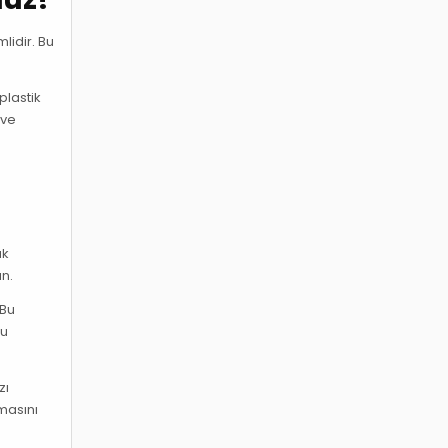
mlidir. Bu
plastik
 ve
ak
un.
 Bu
ğu
zı
lmasını