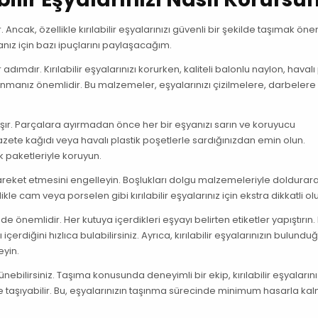
. Ancak, özellikle kırılabilir eşyalarınızı güvenli bir şekilde taşımak öne
nız için bazı ipuçlarını paylaşacağım.
mdır. Kırılabilir eşyalarınızı korurken, kaliteli balonlu naylon, havalı 
nmanız önemlidir. Bu malzemeler, eşyalarınızı çizilmelere, darbelere
aşır. Parçalara ayırmadan önce her bir eşyanızı sarın ve koruyucu
azete kağıdı veya havalı plastik poşetlerle sardığınızdan emin olun.
k paketleriyle koruyun.
 hareket etmesini engelleyin. Boşlukları dolgu malzemeleriyle doldurar
ikle cam veya porselen gibi kırılabilir eşyalarınız için ekstra dikkatli ol
önemlidir. Her kutuya içerdikleri eşyayı belirten etiketler yapıştırın.
diğini hızlıca bulabilirsiniz. Ayrıca, kırılabilir eşyalarınızın bulundu
eyin.
nebilirsiniz. Taşıma konusunda deneyimli bir ekip, kırılabilir eşyalarını
lde taşıyabilir. Bu, eşyalarınızın taşınma sürecinde minimum hasarla ka