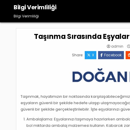
Skip
Bilgi Verimliliği
to
content
Bilgi Verimliliği
Taşınma Sırasında Eşyaları
admin
Share:
X
Facebook
Taşınmak, hayatımızın bir noktasında karşılaşabileceğimiz st
eşyaların güvenli bir şekilde hedefe ulaşıp ulaşmayacağı
güvenli bir şekilde gerçekleştirilebilir. İşte eşyalarınızı gü
Ambalajlama: Eşyalarınızı taşımaya hazırlarken ambala
bol miktarda ambalaj malzemesi kullanın. Kabarcık zarf