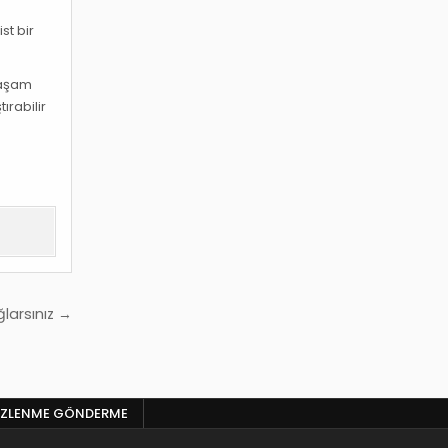
n
st bir
 yaşam
ırabilir
ğlarsınız →
 IZLENME GÖNDERME