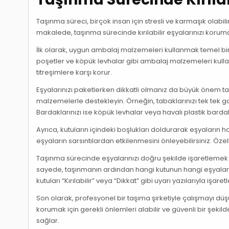
Taşınma süreci, birçok insan için stresli ve karmaşık olabilir
makalede, taşınma sürecinde kırılabilir eşyalarınızı koruma
İlk olarak, uygun ambalaj malzemeleri kullanmak temel bir adı
poşetler ve köpük levhalar gibi ambalaj malzemeleri kulla
titreşimlere karşı korur.
Eşyalarınızı paketlerken dikkatli olmanız da büyük önem t
malzemelerle destekleyin. Örneğin, tabaklarınızı tek tek g
Bardaklarınızı ise köpük levhalar veya havalı plastik barda
Ayrıca, kutuların içindeki boşlukları doldurarak eşyaların
eşyaların sarsıntılardan etkilenmesini önleyebilirsiniz. Özell
Taşınma sürecinde eşyalarınızı doğru şekilde işaretlemek de 
sayede, taşınmanın ardından hangi kutunun hangi eşyaları içer
kutuları “Kırılabilir” veya “Dikkat” gibi uyarı yazılarıyla işaretl
Son olarak, profesyonel bir taşıma şirketiyle çalışmayı düşü
korumak için gerekli önlemleri alabilir ve güvenli bir şeki
sağlar.