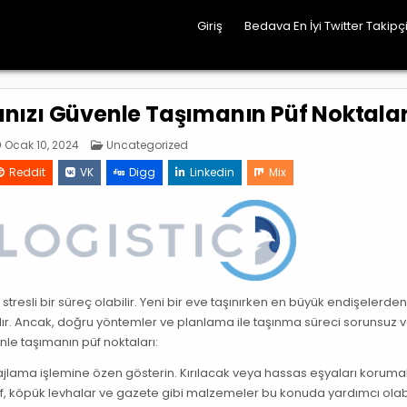
Giriş
Bedava En İyi Twitter Takipçi
nızı Güvenle Taşımanın Püf Noktalar
Posted
Ocak 10, 2024
Uncategorized
in
Reddit
VK
Digg
Linkedin
Mix
resli bir süreç olabilir. Yeni bir eve taşınırken en büyük endişelerden 
dır. Ancak, doğru yöntemler ve planlama ile taşınma süreci sorunsuz 
venle taşımanın püf noktaları:
jlama işlemine özen gösterin. Kırılacak veya hassas eşyaları korumak
, köpük levhalar ve gazete gibi malzemeler bu konuda yardımcı olabi