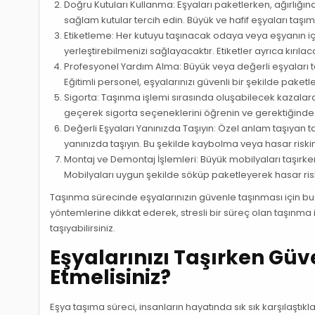
Doğru Kutuları Kullanma: Eşyaları paketlerken, ağırlığı
sağlam kutular tercih edin. Büyük ve hafif eşyaları taşı
Etiketleme: Her kutuyu taşınacak odaya veya eşyanın içe
yerleştirebilmenizi sağlayacaktır. Etiketler ayrıca kırıla
Profesyonel Yardım Alma: Büyük veya değerli eşyaları t
Eğitimli personel, eşyalarınızı güvenli bir şekilde paketl
Sigorta: Taşınma işlemi sırasında oluşabilecek kazalara k
geçerek sigorta seçeneklerini öğrenin ve gerektiğinde 
Değerli Eşyaları Yanınızda Taşıyın: Özel anlam taşıyan 
yanınızda taşıyın. Bu şekilde kaybolma veya hasar riski
Montaj ve Demontaj İşlemleri: Büyük mobilyaları taşırk
Mobilyaları uygun şekilde söküp paketleyerek hasar riskin
Taşınma sürecinde eşyalarınızın güvenle taşınması için bu
yöntemlerine dikkat ederek, stresli bir süreç olan taşınma i
taşıyabilirsiniz.
Eşyalarınızı Taşırken Güve
Etmelisiniz?
Eşya taşıma süreci, insanların hayatında sık sık karşılaştıkl