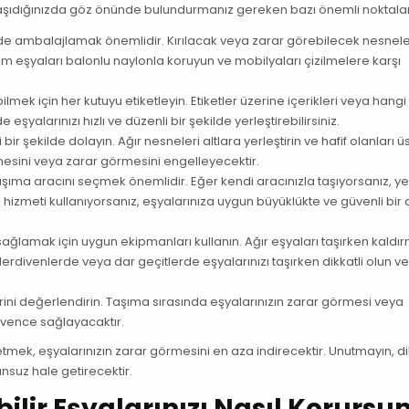
ızı taşıdığınızda göz önünde bulundurmanız gereken bazı önemli noktalar
de ambalajlamak önemlidir. Kırılacak veya zarar görebilecek nesnele
 eşyaları balonlu naylonla koruyun ve mobilyaları çizilmelere karşı
lmek için her kutuyu etiketleyin. Etiketler üzerine içerikleri veya hangi
şyalarınızı hızlı ve düzenli bir şekilde yerleştirebilirsiniz.
 bir şekilde dolayın. Ağır nesneleri altlara yerleştirin ve hafif olanları ü
mesini veya zarar görmesini engelleyecektir.
aşıma aracını seçmek önemlidir. Eğer kendi aracınızla taşıyorsanız, yet
 hizmeti kullanıyorsanız, eşyalarınıza uygun büyüklükte ve güvenli bir
i sağlamak için uygun ekipmanları kullanın. Ağır eşyaları taşırken kaldı
Merdivenlerde veya dar geçitlerde eşyalarınızı taşırken dikkatli olun v
rini değerlendirin. Taşıma sırasında eşyalarınızın zarar görmesi veya
vence sağlayacaktır.
 etmek, eşyalarınızın zarar görmesini en aza indirecektir. Unutmayın, di
nsuz hale getirecektir.
ilir Eşyalarınızı Nasıl Korursu