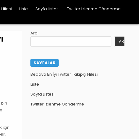
 Hilesi
Liste
Sayfa Listesi
Twitter Izlenme Gönderme
Ara
ı
ARA
SAYFALAR
Bedava En İyi Twitter Takipçi Hilesi
Liste
Sayfa Listesi
biri
Twitter Izlenme Gönderme
ve
 için
lir.