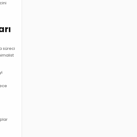
cini
n
arı
a süreci
nimalist
yi
lece
.
plar