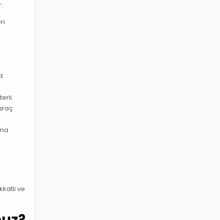
:
ri
st
erli
 araç
rma
e
kkatli ve
nuz?