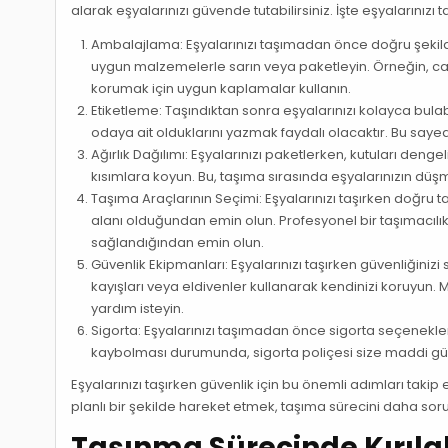
alarak eşyalarınızı güvende tutabilirsiniz. İşte eşyaların
Ambalajlama: Eşyalarınızı taşımadan önce doğru şekil
uygun malzemelerle sarın veya paketleyin. Örneğin, cam
korumak için uygun kaplamalar kullanın.
Etiketleme: Taşındıktan sonra eşyalarınızı kolayca bulabi
odaya ait olduklarını yazmak faydalı olacaktır. Bu sayede e
Ağırlık Dağılımı: Eşyalarınızı paketlerken, kutuları dengeli
kısımlara koyun. Bu, taşıma sırasında eşyalarınızın düş
Taşıma Araçlarının Seçimi: Eşyalarınızı taşırken doğru t
alanı olduğundan emin olun. Profesyonel bir taşımacılık
sağlandığından emin olun.
Güvenlik Ekipmanları: Eşyalarınızı taşırken güvenliğiniz
kayışları veya eldivenler kullanarak kendinizi koruyun. 
yardım isteyin.
Sigorta: Eşyalarınızı taşımadan önce sigorta seçenekle
kaybolması durumunda, sigorta poliçesi size maddi gü
Eşyalarınızı taşırken güvenlik için bu önemli adımları takip
planlı bir şekilde hareket etmek, taşıma sürecini daha soru
Taşınma Sürecinde Kırılab