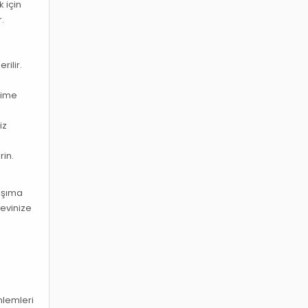
 için
.
ilir.
işime
iz
rin.
taşıma
 evinize
önlemleri