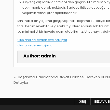
Alışveriş alışkanlıklarınızı gözden geçirin: Minimalist bi
geçirmeniz gerekmektedir. Sadece ihtiyaç duyduğunuz 
yaşamın temel prensiplerindendir.
Minimalist bir yaşama geçiş yapmak, taşınma süreciyle birlik
tarzı benimseyebilir ve gereksiz yüklerden kurtulabilirsiniz.
ve minimalist bir hayata adım atabilirsiniz. Unutmayın, d
uluslararası evden eve nakliyat
uluslararası ev taşıma
Author:
admin
Yazı
← Boşanma Davalarında Dikkat Edilmesi Gereken Hukuk
gezinmesi
Detaylar
GIRIŞ
BEDAVA EN