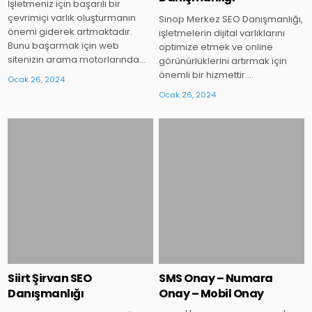
İşletmeniz için başarılı bir
çevrimiçi varlık oluşturmanın
Sinop Merkez SEO Danışmanlığı,
önemi giderek artmaktadır.
işletmelerin dijital varlıklarını
Bunu başarmak için web
optimize etmek ve online
sitenizin arama motorlarında…
görünürlüklerini artırmak için
önemli bir hizmettir….
Ocak 26, 2024
Ocak 26, 2024
Posted
Posted
in
in
Siirt Şirvan SEO
SMS Onay – Numara
Danışmanlığı
Onay – Mobil Onay