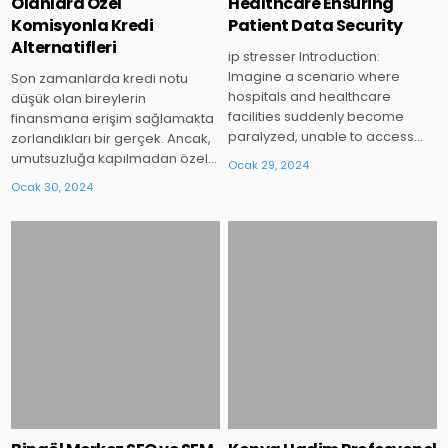
Olanlara Özel
Healthcare Ensuring
Komisyonla Kredi
Patient Data Security
Alternatifleri
ip stresser Introduction:
Imagine a scenario where
Son zamanlarda kredi notu
hospitals and healthcare
düşük olan bireylerin
facilities suddenly become
finansmana erişim sağlamakta
paralyzed, unable to access…
zorlandıkları bir gerçek. Ancak,
umutsuzluğa kapılmadan özel…
Ocak 29, 2024
Ocak 30, 2024
Posted
Posted
in
in