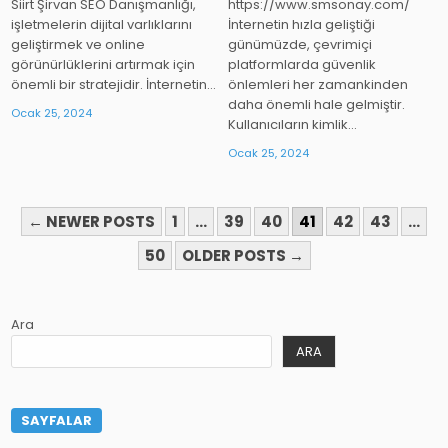
Siirt Şirvan SEO Danışmanlığı,
https://www.smsonay.com/
işletmelerin dijital varlıklarını
İnternetin hızla geliştiği
geliştirmek ve online
günümüzde, çevrimiçi
görünürlüklerini artırmak için
platformlarda güvenlik
önemli bir stratejidir. İnternetin…
önlemleri her zamankinden
daha önemli hale gelmiştir.
Ocak 25, 2024
Kullanıcıların kimlik…
Ocak 25, 2024
YAZI
← NEWER POSTS
1
…
39
40
41
42
43
…
SAYFALAMASI
50
OLDER POSTS →
Ara
ARA
SAYFALAR