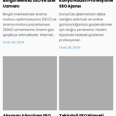
Bingöl Merkez SEO ve SEM
Konya Hadim Profesyonel
Uzmanı
SEO Ajansı
Bingöl merkezinde arama
Konya'da işletmenizin dijital
motoru optimizasyonu (SEO) ve
varlığını artırmak ve online
arama motoru pazarlaması
görünürlüğünüzü güçlendirmek
(SEM) uzmanlarının önemi gün
için doğru yerdesiniz. Hadim
geçtikçe artmaktadır. İnternet…
ilçesinde faaliyet gösteren
profesyonel…
Ocak 26, 2024
Ocak 26, 2024
Posted
Posted
in
in
Aksaray Ağaçören SEO
Tekirdağ SEO Hizmeti