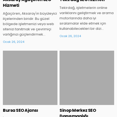
Hizmeti
Tekirdağ, işletmelerin online
varlıklarını geliştirmek ve arama
Ağaçören, Aksaray'ın büyüleyici
motorlarında daha iyi
ilçelerinden biridir. Bu güzel
sıralamalar elde etmek için
bölgede işletmenizi veya web
kullanabilecekleri bir dizi…
sitenizi tanıtmak ve çevrimiçi
varlığınızı güçlendirmek…
Ocak 26, 2024
Ocak 26, 2024
Posted
Posted
in
in
Bursa SEO Ajansı
Sinop Merkez SEO
Danışmanlığı