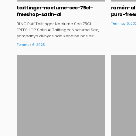
taittinger-nocturne-sec-75cl-
ramón-al
freeshop-satin-al
puro-free
BLNG Puff Taittinger Nocturne Sec 75CL
Temmuz 6, 20
FREESHOP Satın Al Taittinger Nocturne Sec,
şampanya dünyasında kendine has bir…
Temmuz 6, 2025
Posted
in