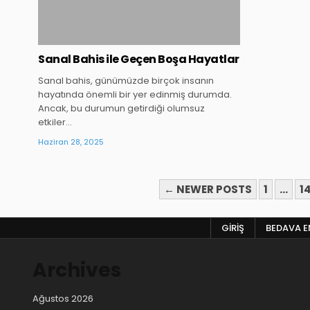
Sanal Bahis ile Geçen Boşa Hayatlar
Sanal bahis, günümüzde birçok insanın
hayatında önemli bir yer edinmiş durumda.
Ancak, bu durumun getirdiği olumsuz
etkiler…
Haziran 28, 2025
YAZI
← NEWER POSTS
1
…
1
SAYFALAMASI
GIRIŞ
BEDAVA EN
Archives
Ağustos 2026