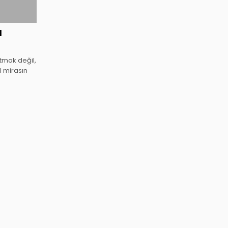
l
tmak değil,
l mirasın