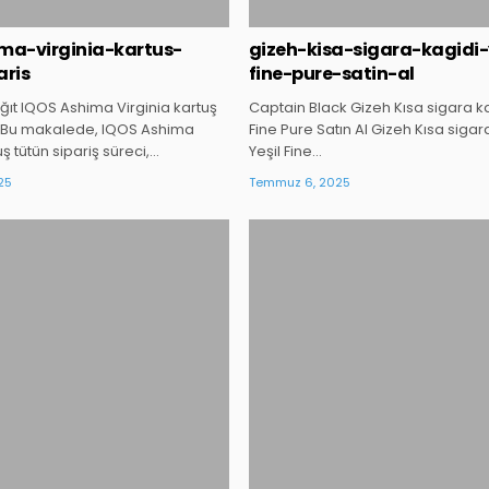
ma-virginia-kartus-
gizeh-kisa-sigara-kagidi-
aris
fine-pure-satin-al
t IQOS Ashima Virginia kartuş
Captain Black Gizeh Kısa sigara ka
ş Bu makalede, IQOS Ashima
Fine Pure Satın Al Gizeh Kısa sigar
uş tütün sipariş süreci,…
Yeşil Fine…
25
Temmuz 6, 2025
Posted
Posted
in
in