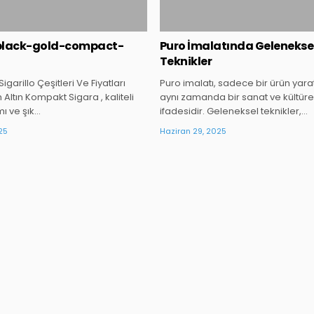
black-gold-compact-
Puro İmalatında Gelenekse
Teknikler
Sigarillo Çeşitleri Ve Fiyatları
Puro imalatı, sadece bir ürün yara
Altın Kompakt Sigara , kaliteli
aynı zamanda bir sanat ve kültüre
mı ve şık…
ifadesidir. Geleneksel teknikler,…
25
Haziran 29, 2025