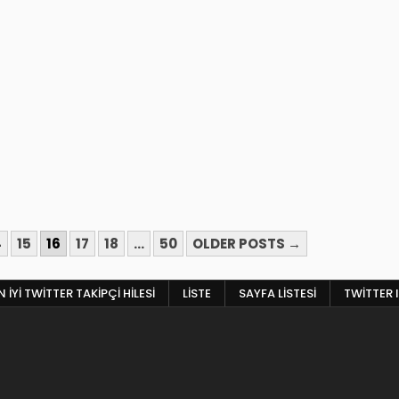
4
15
16
17
18
…
50
OLDER POSTS →
 İYI TWITTER TAKIPÇI HILESI
LISTE
SAYFA LISTESI
TWITTER