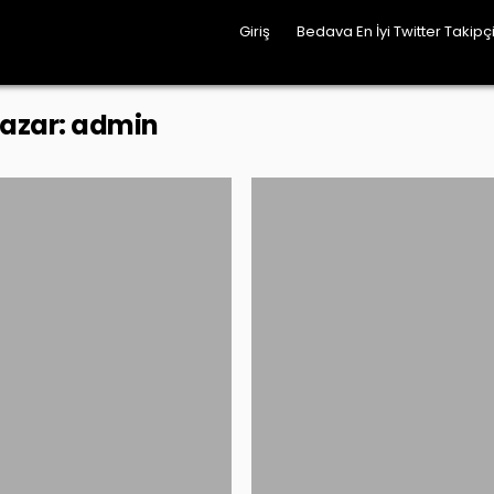
Giriş
Bedava En İyi Twitter Takipçi
azar:
admin
Posted
Posted
in
in