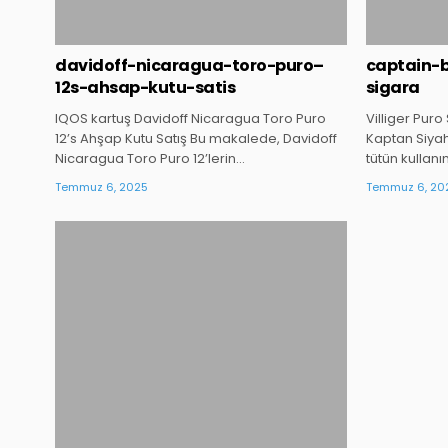
davidoff-nicaragua-toro-puro–
captain-
12s-ahsap-kutu-satis
sigara
IQOS kartuş Davidoff Nicaragua Toro Puro
Villiger Puro 
12’s Ahşap Kutu Satış Bu makalede, Davidoff
Kaptan Siyah 
Nicaragua Toro Puro 12’lerin…
tütün kullanı
Temmuz 6, 2025
Temmuz 6, 20
Posted
in