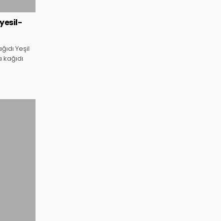
yesil-
ğıdı Yeşil
a kağıdı