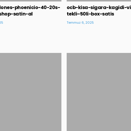
lones-phoenicio-40-20s-
ocb-kisa-sigara-kagidi-vi
shop-satin-al
tekli–50li-box-satis
25
Temmuz 6, 2025
Posted
Posted
in
in