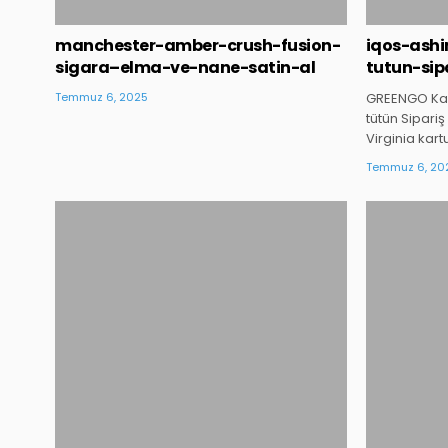
manchester-amber-crush-fusion-
iqos-ashi
sigara–elma-ve-nane-satin-al
tutun-sip
Temmuz 6, 2025
GREENGO Kağı
tütün Sipari
Virginia kart
Temmuz 6, 20
Posted
in